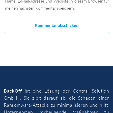
Name, E-Mail-Adresse und Website in diesem Browser für
meinen nächsten Kommentar speichern.
BackOff
ist eine Lösung der
Central Solution
GmbH
. Sie zielt darauf ab, die Schäden einer
Ransomware-Attacke zu minimalisieren und hilft
Unternehmen vorbeugende Maßnahmen zu