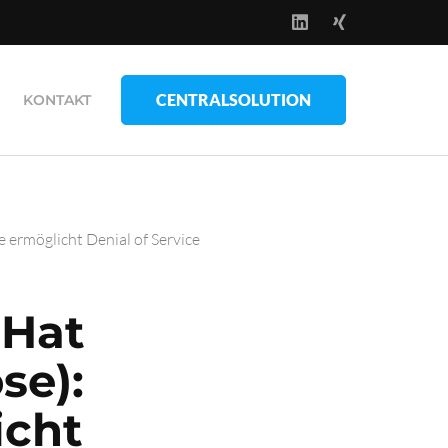
CENTRALSOLUTION
KONTAKT
e ermöglicht Denial of Service
 Hat
se):
icht