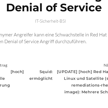
Denial of Service
IT-Sicherheit-BSI
onymer Angreifer kann eine Schwachstelle in Red Hat
n Denial of Service Angriff durchzuführen.
igation
trag
Nä
] [hoch] Squid:
[UPDATE] [hoch] Red Ha
stelle ermöglicht
Linux und Satellite (s
rung
remediations-rhe
image): Mehrere Sc