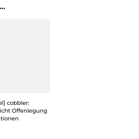
 …
l] cobbler:
icht Offenlegung
ationen