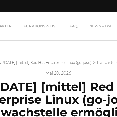
AKTEN
FUNKTIONSWEISE
FAQ
NEWS – BSI
UPDATE] [mittel] Red Hat Enterprise Linux (go-jose): Schwachstell
Mai 20, 2026
DATE] [mittel] Red
erprise Linux (go-jo
wachstelle ermögl