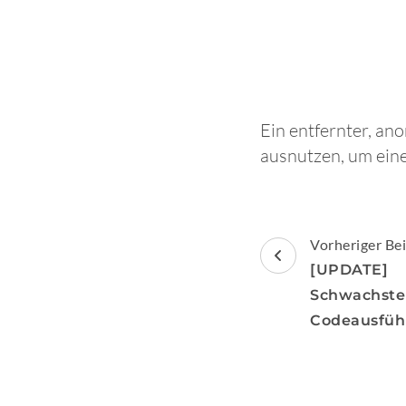
Ein entfernter, an
ausnutzen, um eine
Beitragsnav
Vorheriger Bei
[UPDATE
Schwach
Codeausfüh