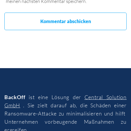
meinen nächsten Kommentar speichern.
BackOff
ist eine Lösung der
Central Solution
GmbH
. Sie zielt darauf ab, die Schäden einer
Ransomware-Attacke zu minimalisieren und hilft
Unternehmen vorbeugende Maßnahmen zu
ergreifen.