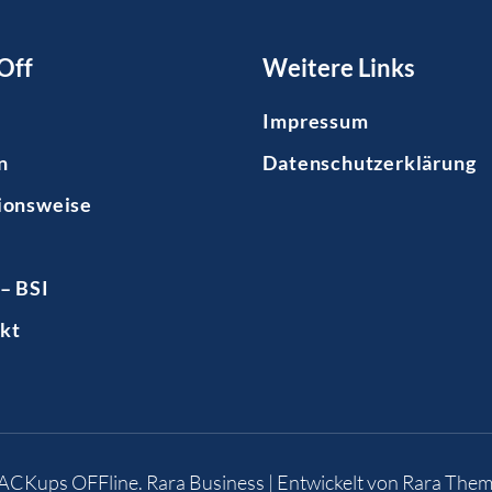
Off
Weitere Links
Impressum
n
Datenschutzerklärung
ionsweise
– BSI
kt
BACKups OFFline
.
Rara Business | Entwickelt von
Rara Them