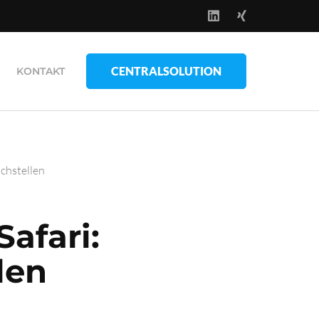
CENTRALSOLUTION
KONTAKT
chstellen
afari:
len