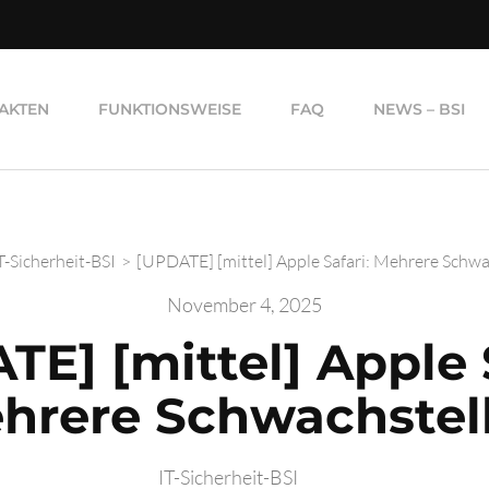
AKTEN
FUNKTIONSWEISE
FAQ
NEWS – BSI
T-Sicherheit-BSI
>
[UPDATE] [mittel] Apple Safari: Mehrere Schwa
November 4, 2025
TE] [mittel] Apple S
hrere Schwachstel
IT-Sicherheit-BSI