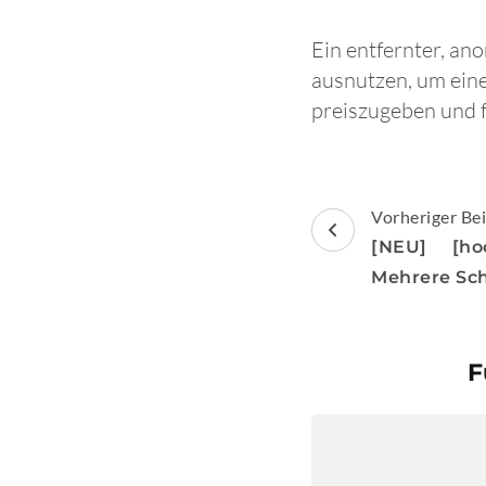
Ein entfernter, an
ausnutzen, um eine
preiszugeben und f
Beitragsnav
Vorheriger Bei
[NEU] [ho
Mehrere Sc
F