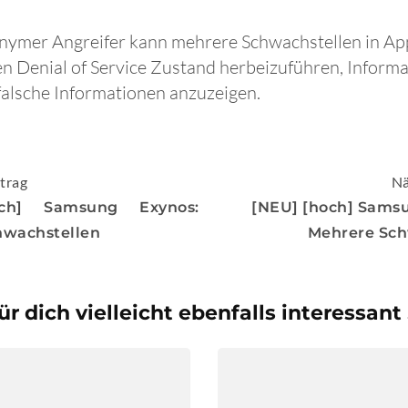
onymer Angreifer kann mehrere Schwachstellen in App
n Denial of Service Zustand herbeizuführen, Inform
alsche Informationen anzuzeigen.
igation
trag
Nä
ch] Samsung Exynos:
[NEU] [hoch] Sams
hwachstellen
Mehrere Sch
ür dich vielleicht ebenfalls interessant