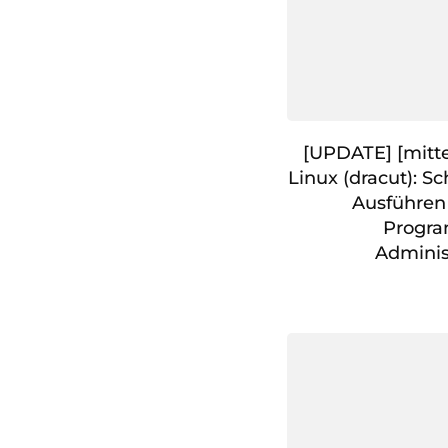
[UPDATE] [mitte
Linux (dracut): S
Ausführen
Progr
Adminis