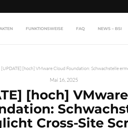
AKTEN
FUNKTIONSWEISE
FAQ
NEWS – BSI
[UPDATE] [hoch] VMware Cloud Foundation: Schwachstelle ermög
Mai 16, 2025
TE] [hoch] VMware
ndation: Schwachst
icht Cross-Site Sc