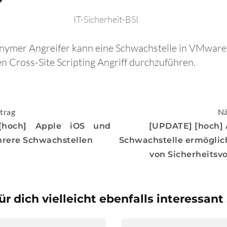
IT-Sicherheit-BSI
nonymer Angreifer kann eine Schwachstelle in VMwar
n Cross-Site Scripting Angriff durchzuführen.
igation
trag
Nä
[hoch] Apple iOS und
[UPDATE] [hoch] 
rere Schwachstellen
Schwachstelle ermögli
von Sicherheits
ür dich vielleicht ebenfalls interessant