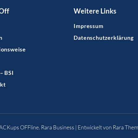
Off
Weitere Links
Impressum
n
Datenschutzerklärung
ionsweise
– BSI
kt
BACKups OFFline
.
Rara Business | Entwickelt von
Rara Them