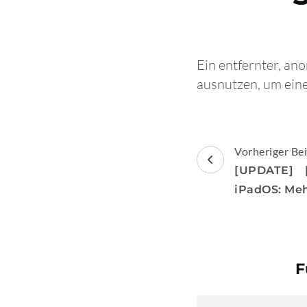
Ein entfernter, a
ausnutzen, um eine
Beitragsnav
Vorheriger Bei
[UPDATE] 
iPadOS: Meh
F