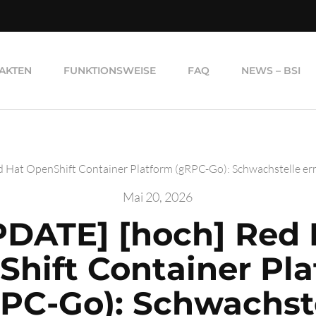
AKTEN
FUNKTIONSWEISE
FAQ
NEWS – BSI
 Hat OpenShift Container Platform (gRPC-Go): Schwachstelle e
Mai 20, 2026
PDATE] [hoch] Red 
hift Container Pl
PC-Go): Schwachst