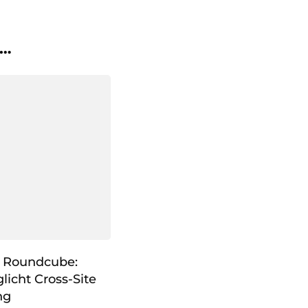
 …
] Roundcube:
icht Cross-Site
ng