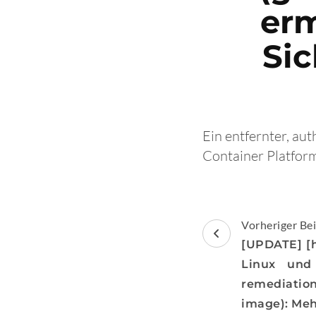
er
Si
Ein entfernter, au
Container Platfor
Beitragsnav
Vorheriger Bei
[UPDATE] [h
Linux und S
remediati
image): Meh