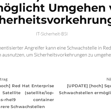
möglicht Umgehen 
cherheitsvorkehrun
IT-Sicherheit-BSI
thentisierter Angreifer kann eine Schwachstelle in Re
m ausnutzen, um Sicherheitsvorkehrungen zu umgehe
igation
trag
Nä
och] Red Hat Enterprise
[UPDATE] [hoch] Sq
atellite (satellite/iop-
Schwachstellen ermögl
ons-rhel9 container
rere Schwachstellen