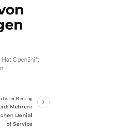
von
gen
d Hat OpenShift
n.
chster Beitrag
uid: Mehrere
ichen Denial
of Service