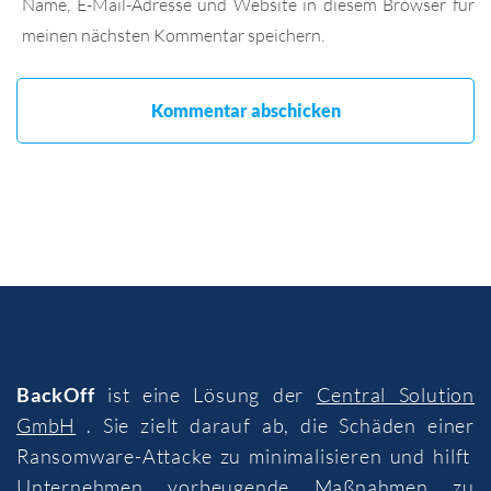
Name, E-Mail-Adresse und Website in diesem Browser für
meinen nächsten Kommentar speichern.
BackOff
ist eine Lösung der
Central Solution
GmbH
. Sie zielt darauf ab, die Schäden einer
Ransomware-Attacke zu minimalisieren und hilft
Unternehmen vorbeugende Maßnahmen zu