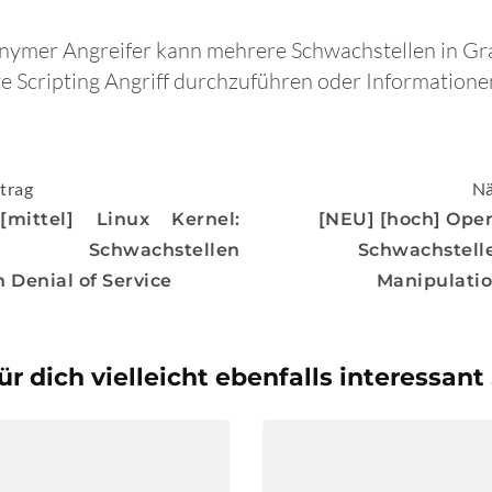
onymer Angreifer kann mehrere Schwachstellen in Gr
e Scripting Angriff durchzuführen oder Informatione
igation
trag
Nä
mittel] Linux Kernel:
[NEU] [hoch] Ope
 Schwachstellen
Schwachstell
 Denial of Service
Manipulati
ür dich vielleicht ebenfalls interessant