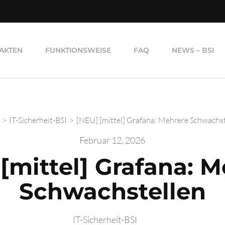
AKTEN
FUNKTIONSWEISE
FAQ
NEWS – BSI
>
IT-Sicherheit-BSI
>
[NEU] [mittel] Grafana: Mehrere Schwachst
Februar 12, 2026
[mittel] Grafana: 
Schwachstellen
IT-Sicherheit-BSI