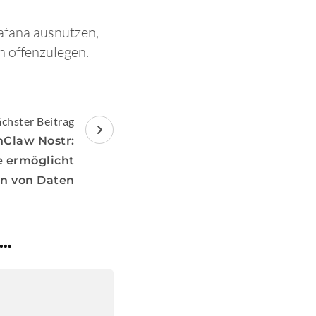
afana ausnutzen,
n offenzulegen.
chster Beitrag
nClaw Nostr:
e ermöglicht
on von Daten
 …