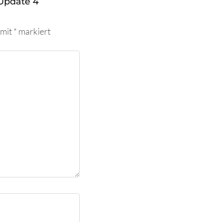
Update 4
 mit
*
markiert