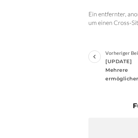
Ein entfernter, an
um einen Cross-Sit
Beitragsnav
Vorheriger Bei
[UPDATE] [
Mehrere
ermöglichen
F