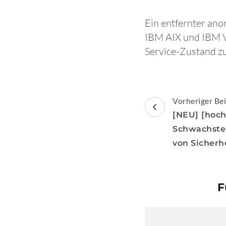
Ein entfernter ano
IBM AIX und IBM V
Service-Zustand z
Beitragsnav
Vorheriger Bei
[NEU] [hoch
Schwachste
von Sicherh
F