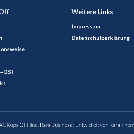
Off
Weitere Links
Impressum
n
Datenschutzerklärung
ionsweise
– BSI
kt
BACKups OFFline
.
Rara Business | Entwickelt von
Rara Them