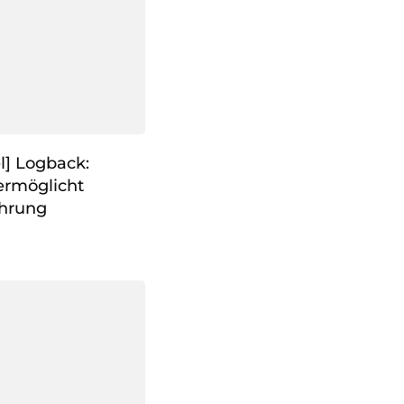
l] Logback:
ermöglicht
hrung