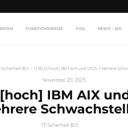
AKTEN
FUNKTIONSWEISE
FAQ
NEWS – BSI
-Sicherheit-BSI
>
[NEU] [hoch] IBM AIX und VIOS: Mehrere Schw
November 20, 2025
 [hoch] IBM AIX und
hrere Schwachstel
IT-Sicherheit-BSI