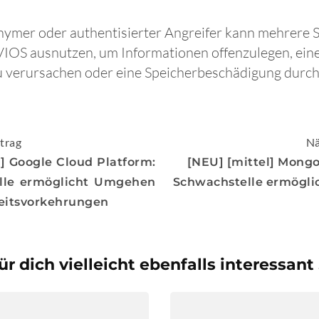
nymer oder authentisierter Angreifer kann mehrere 
IOS ausnutzen, um Informationen offenzulegen, eine
u verursachen oder eine Speicherbeschädigung durc
igation
trag
Nä
] Google Cloud Platform:
[NEU] [mittel] Mongo
lle ermöglicht Umgehen
Schwachstelle ermöglic
eitsvorkehrungen
ür dich vielleicht ebenfalls interessant