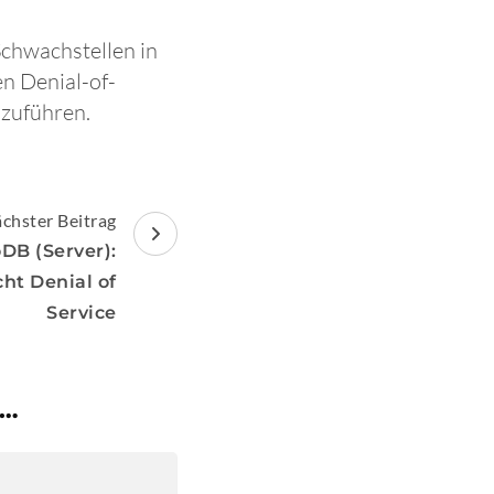
Schwachstellen in
n Denial-of-
hzuführen.
chster Beitrag
DB (Server):
ht Denial of
Service
 …