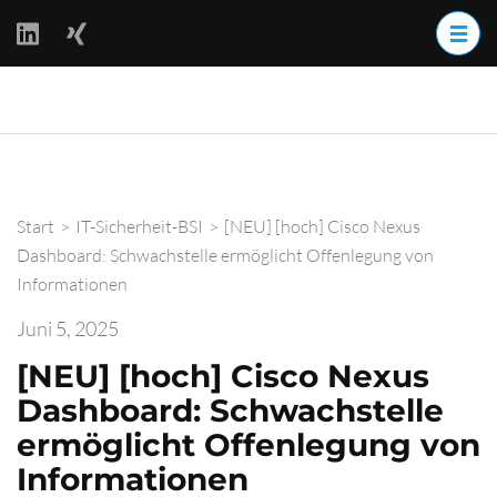
Zum
Inhalt
springen
(Enter
BackOff –
drücken)
BACKups OFFline
Start
>
IT-Sicherheit-BSI
>
[NEU] [hoch] Cisco Nexus
Dashboard: Schwachstelle ermöglicht Offenlegung von
Informationen
Juni 5, 2025
[NEU] [hoch] Cisco Nexus
Dashboard: Schwachstelle
ermöglicht Offenlegung von
Informationen