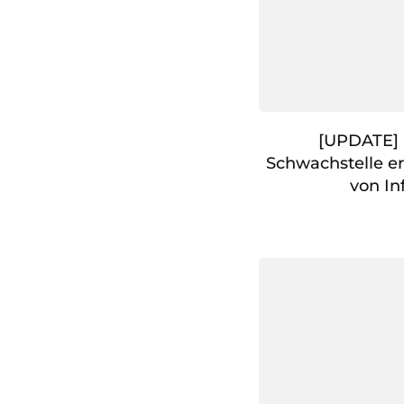
[UPDATE] 
Schwachstelle e
von In