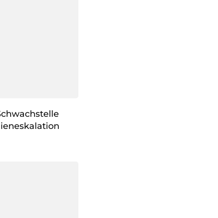
Schwachstelle
gieneskalation