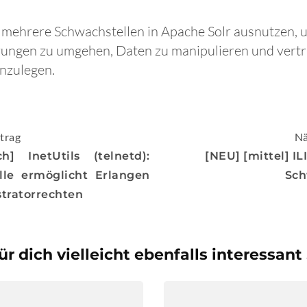
 mehrere Schwachstellen in Apache Solr ausnutzen, 
rungen zu umgehen, Daten zu manipulieren und vertr
nzulegen.
igation
trag
Nä
h] InetUtils (telnetd):
[NEU] [mittel] I
lle ermöglicht Erlangen
Sch
tratorrechten
ür dich vielleicht ebenfalls interessant