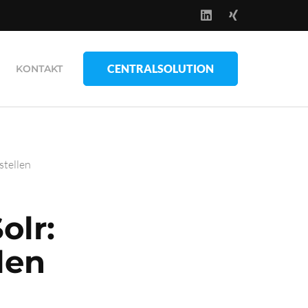
CENTRALSOLUTION
KONTAKT
stellen
olr:
len