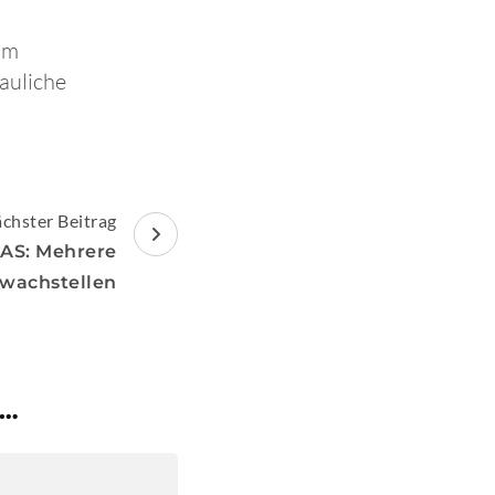
um
auliche
chster Beitrag
LIAS: Mehrere
wachstellen
 …