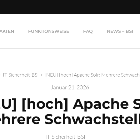
AKTEN
FUNKTIONSWEISE
FAQ
NEWS – BSI
>
IT-Sicherheit-BSI
>
[NEU] [hoch] Apache Solr: Mehrere Schwach
Januar 21, 2026
U] [hoch] Apache S
hrere Schwachstel
IT-Sicherheit-BSI