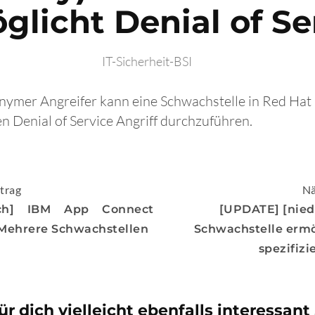
glicht Denial of Se
IT-Sicherheit-BSI
onymer Angreifer kann eine Schwachstelle in Red Hat
n Denial of Service Angriff durchzuführen.
igation
trag
Nä
ch] IBM App Connect
[UPDATE] [nied
 Mehrere Schwachstellen
Schwachstelle ermö
spezifizi
ür dich vielleicht ebenfalls interessant