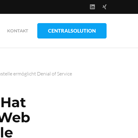
CENTRALSOLUTION
KONTAKT
telle ermöglicht Denial of Service
 Hat
tWeb
le