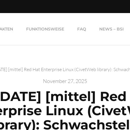
AKTEN
FUNKTIONSWEISE
FAQ
NEWS – BSI
E] [mittel] Red Hat Enterprise Linux (CivetWeb library): Schwachs
November 27, 2025
DATE] [mittel] Red
erprise Linux (Cive
ibrary): Schwachstel