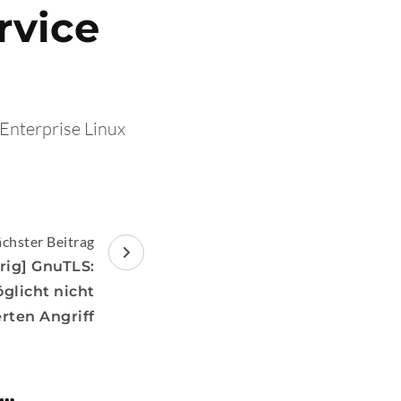
rvice
 Enterprise Linux
chster Beitrag
rig] GnuTLS:
glicht nicht
erten Angriff
 …