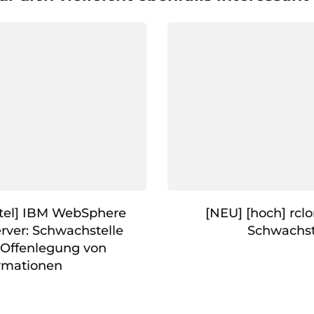
tel] IBM WebSphere
[NEU] [hoch] rcl
erver: Schwachstelle
Schwachst
 Offenlegung von
rmationen