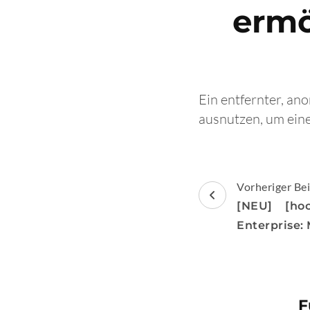
ermö
Ein entfernter, an
ausnutzen, um eine
Beitragsnav
Vorheriger Bei
[NEU] [ho
Enterprise:
F