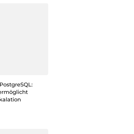
 PostgreSQL:
ermöglicht
kalation