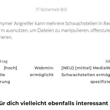
IT-Sicherheit-BSI
onymer Angreifer kann mehrere Schwachstellen in Re
rm ausnutzen, um Dateien zu manipulieren, offenzul
lieren.
igation
trag
Nä
[hoch] Webmin:
[NEU] [mittel] MediaW
stelle ermöglicht
Schwachstellen ermög
rung
spezifizi
ür dich vielleicht ebenfalls interessant