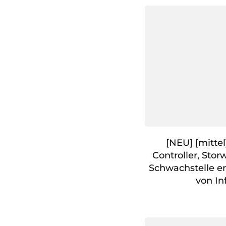
[NEU] [mitte
Controller, Sto
Schwachstelle e
von In