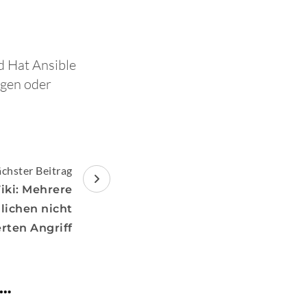
d Hat Ansible
egen oder
chster Beitrag
iki: Mehrere
lichen nicht
erten Angriff
 …