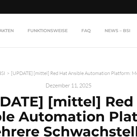
AKTEN
FUNKTIONSWEISE
FAQ
NEWS – BSI
BSI
>
[UPDATE] [mittel] Red Hat Ansible Automation Platform: M
Dezember 11, 2025
DATE] [mittel] Red
le Automation Pla
hrere Schwachstel