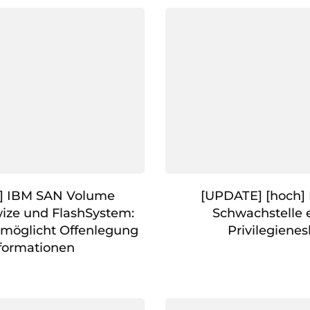
l] IBM SAN Volume
[UPDATE] [hoch]
rwize und FlashSystem:
Schwachstelle 
rmöglicht Offenlegung
Privilegienes
formationen