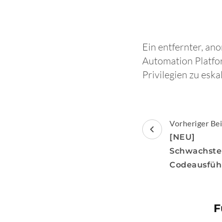
Ein entfernter, an
Automation Platfo
Privilegien zu eska
Beitragsnav
Vorheriger Bei
[NEU] 
Schwach
Codeausfüh
F