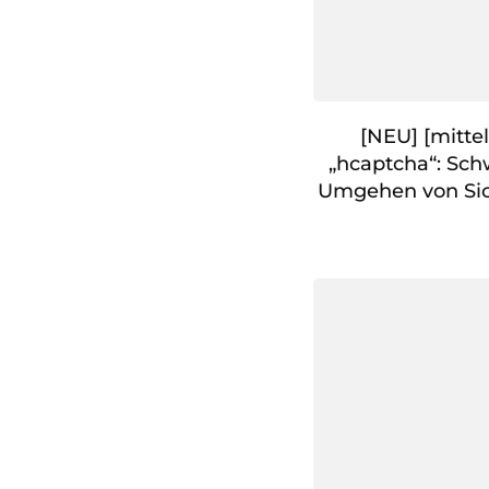
[NEU] [mitte
„hcaptcha“: Sch
Umgehen von Sic