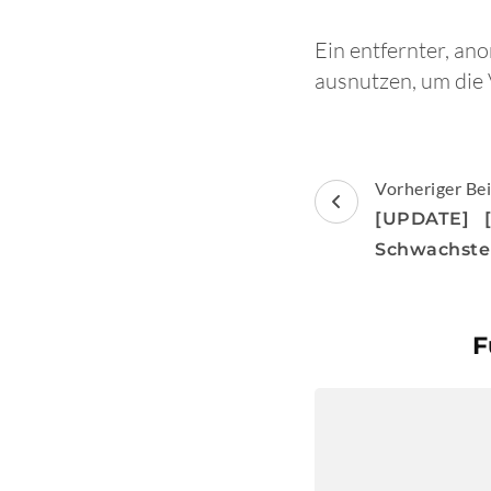
Ein entfernter, an
ausnutzen, um die V
Beitragsnav
Vorheriger Bei
[UPDATE] [
Schwachste
F