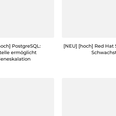
och] PostgreSQL:
[NEU] [hoch] Red Hat S
elle ermöglicht
Schwachst
gieneskalation