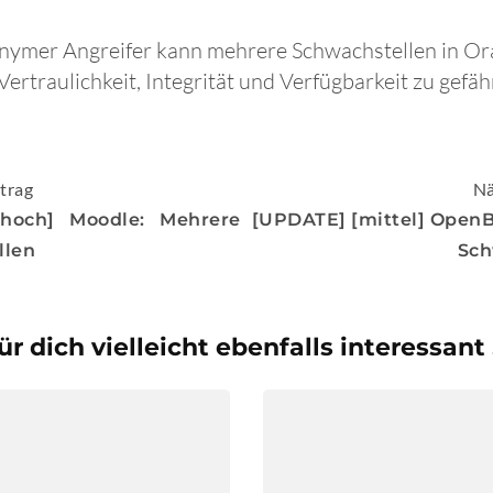
onymer Angreifer kann mehrere Schwachstellen in Or
ertraulichkeit, Integrität und Verfügbarkeit zu gefäh
igation
trag
Nä
hoch] Moodle: Mehrere
[UPDATE] [mittel] Open
llen
Sch
ür dich vielleicht ebenfalls interessant