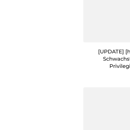
[UPDATE] [h
Schwachst
Privile