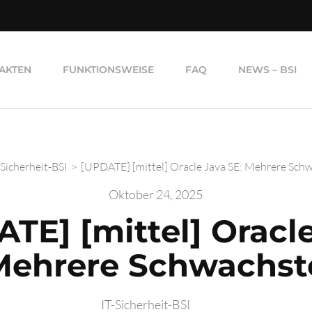
AKTEN
FUNKTIONSWEISE
FAQ
NEWS – BSI
-Sicherheit-BSI
>
[UPDATE] [mittel] Oracle Java SE: Mehrere Schw
Oktober 24, 2025
TE] [mittel] Oracl
Mehrere Schwachst
IT-Sicherheit-BSI