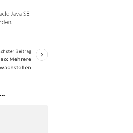
acle Java SE
rden.
chster Beitrag
Bao: Mehrere
wachstellen
 …