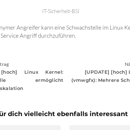
IT-Sicherheit-BSI
onymer Angreifer kann eine Schwachstelle im Linux K
 Service Angriff durchzuführen.
igation
trag
Nä
[hoch] Linux Kernel:
[UPDATE] [hoch] 
stelle ermöglicht
(vmwgfx): Mehrere Sc
eskalation
ür dich vielleicht ebenfalls interessant