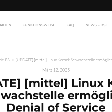
AKTEN
FUNKTIONSWEISE
FAQ
NEWS – BSI
eit-BSI
>
[UPDATE] [mittel] Linux Kernel: Schwachstelle ermöglich
März 12, 2025
E] [mittel] Linux 
wachstelle ermögl
Denial of Service