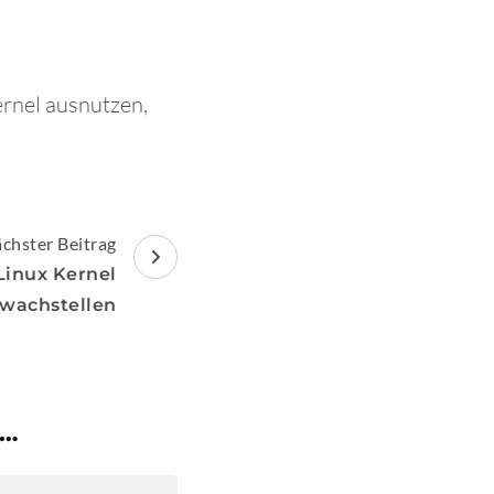
ernel ausnutzen,
chster Beitrag
Linux Kernel
hwachstellen
 …