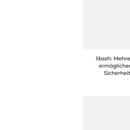
libssh: Mehr
ermöglich
Sicherhei