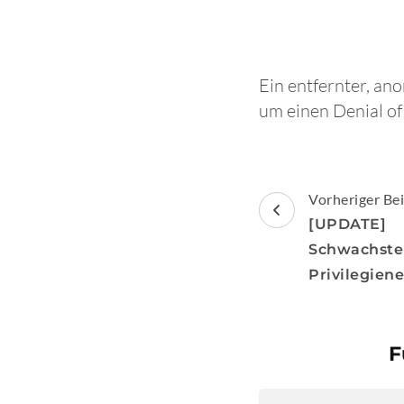
Ein entfernter, an
um einen Denial of
Beitragsnav
Vorheriger Bei
[UPDATE] 
Schwach
Privilegien
F