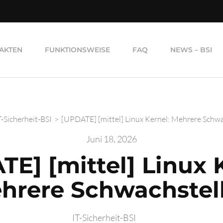
AKTEN
FUNKTIONSWEISE
FAQ
NEWS – BSI
T-Sicherheit-BSI
>
[UPDATE] [mittel] Linux Kernel: Mehrere Schwa
Juni 18, 2026
E] [mittel] Linux 
hrere Schwachstel
IT-Sicherheit-BSI