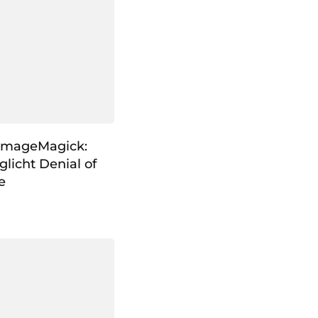
 ImageMagick:
licht Denial of
e