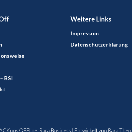
Off
Weitere Links
Impressum
n
Datenschutzerklärung
ionsweise
– BSI
kt
BACKups OFFline
.
Rara Business | Entwickelt von
Rara Them