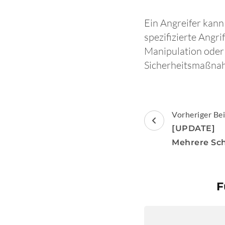
Ein Angreifer kann
spezifizierte Angr
Manipulation oder
Sicherheitsmaßna
Beitragsnav
Vorheriger Bei
[UPDATE] [
Mehrere Sc
F