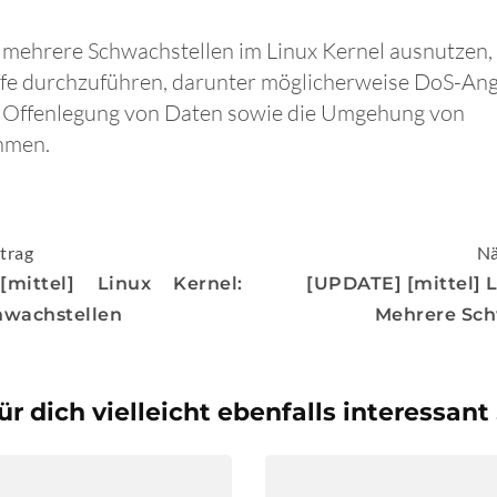
 mehrere Schwachstellen im Linux Kernel ausnutzen,
iffe durchzuführen, darunter möglicherweise DoS-Angr
 Offenlegung von Daten sowie die Umgehung von
hmen.
igation
trag
Nä
mittel] Linux Kernel:
[UPDATE] [mittel] L
hwachstellen
Mehrere Sch
ür dich vielleicht ebenfalls interessant