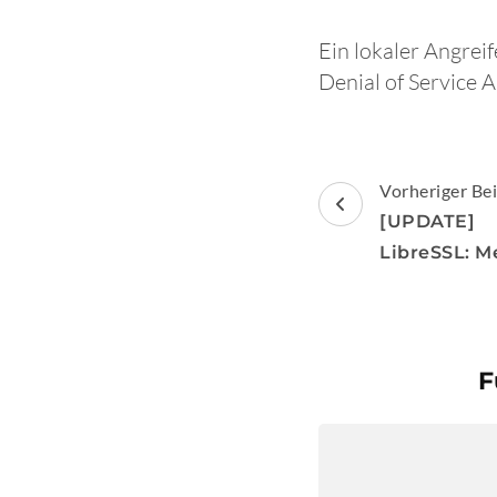
Ein lokaler Angrei
Denial of Service
Beitragsnav
Vorheriger Bei
[UPDATE] 
LibreSSL: M
F