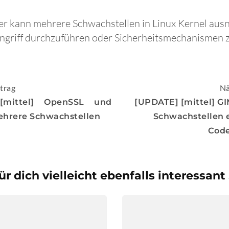
fer kann mehrere Schwachstellen in Linux Kernel aus
 Angriff durchzuführen oder Sicherheitsmechanismen
igation
trag
Nä
[mittel] OpenSSL und
[UPDATE] [mittel] G
ehrere Schwachstellen
Schwachstellen 
Cod
ür dich vielleicht ebenfalls interessant