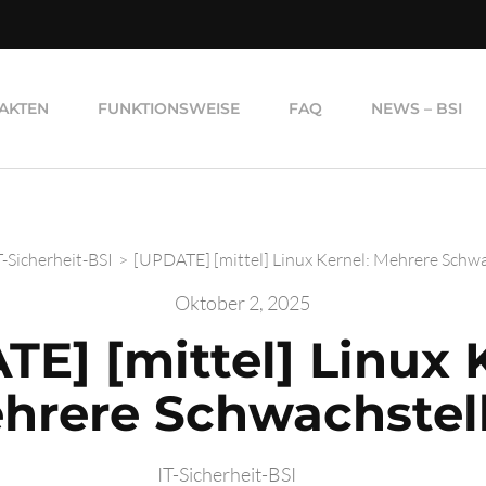
AKTEN
FUNKTIONSWEISE
FAQ
NEWS – BSI
T-Sicherheit-BSI
>
[UPDATE] [mittel] Linux Kernel: Mehrere Schwa
Oktober 2, 2025
E] [mittel] Linux 
hrere Schwachstel
IT-Sicherheit-BSI