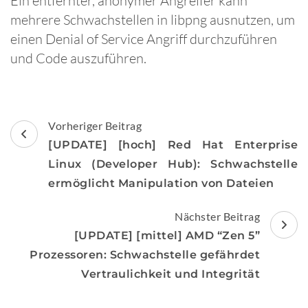
Ein entfernter, anonymer Angreifer kann
mehrere Schwachstellen in libpng ausnutzen, um
einen Denial of Service Angriff durchzuführen
und Code auszuführen.
Beitragsnavigation
Vorheriger Beitrag
[UPDATE] [hoch] Red Hat Enterprise
Linux (Developer Hub): Schwachstelle
ermöglicht Manipulation von Dateien
Nächster Beitrag
[UPDATE] [mittel] AMD “Zen 5”
Prozessoren: Schwachstelle gefährdet
Vertraulichkeit und Integrität