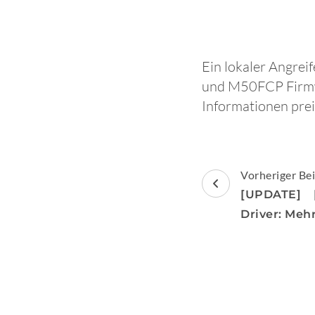
Ein lokaler Angrei
und M50FCP Firmwa
Informationen pre
Beitragsnav
Vorheriger Bei
[UPDATE] [
Driver: Meh