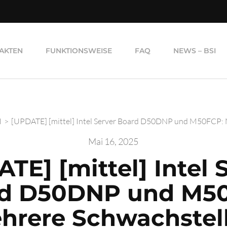
AKTEN
FUNKTIONSWEISE
FAQ
NEWS – BSI
I
>
[UPDATE] [mittel] Intel Server Board D50DNP und M50FCP: 
Mai 16, 2025
TE] [mittel] Intel 
d D50DNP und M5
hrere Schwachstel