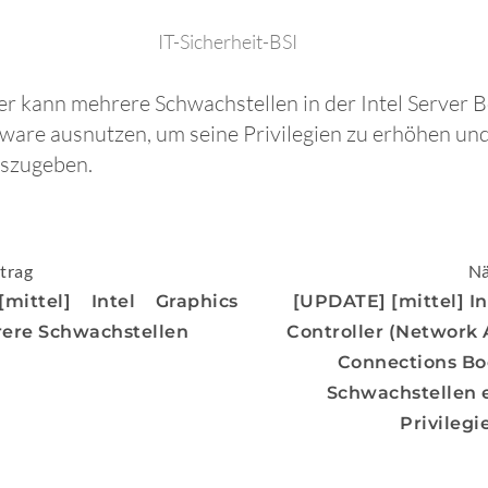
IT-Sicherheit-BSI
fer kann mehrere Schwachstellen in der Intel Serve
re ausnutzen, um seine Privilegien zu erhöhen und
iszugeben.
igation
trag
Nä
mittel] Intel Graphics
[UPDATE] [mittel] In
rere Schwachstellen
Controller (Network
Connections Bo
Schwachstellen 
Privilegi