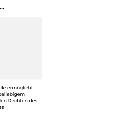
 …
lle ermöglicht
beliebigem
en Rechten des
es