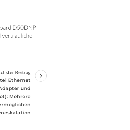
r Board D50DNP
 vertrauliche
chster Beitrag
tel Ethernet
 Adapter und
ot): Mehrere
ermöglichen
eneskalation