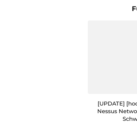
F
[UPDATE] [hoc
Nessus Networ
Schw