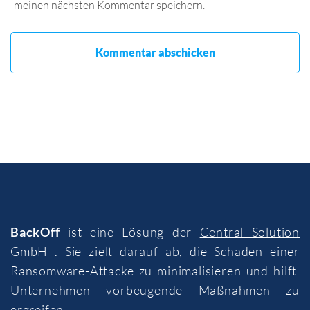
meinen nächsten Kommentar speichern.
BackOff
ist eine Lösung der
Central Solution
GmbH
. Sie zielt darauf ab, die Schäden einer
Ransomware-Attacke zu minimalisieren und hilft
Unternehmen vorbeugende Maßnahmen zu
ergreifen.