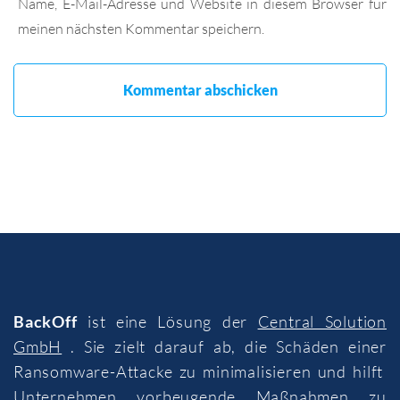
Name, E-Mail-Adresse und Website in diesem Browser für
meinen nächsten Kommentar speichern.
BackOff
ist eine Lösung der
Central Solution
GmbH
. Sie zielt darauf ab, die Schäden einer
Ransomware-Attacke zu minimalisieren und hilft
Unternehmen vorbeugende Maßnahmen zu