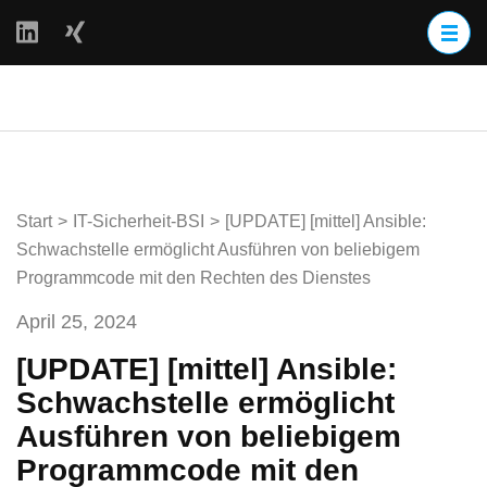
Zum
Inhalt
springen
(Enter
BackOff – BACKups
drücken)
OFFline
Start
>
IT-Sicherheit-BSI
>
[UPDATE] [mittel] Ansible:
Schwachstelle ermöglicht Ausführen von beliebigem
Programmcode mit den Rechten des Dienstes
April 25, 2024
[UPDATE] [mittel] Ansible:
Schwachstelle ermöglicht
Ausführen von beliebigem
Programmcode mit den