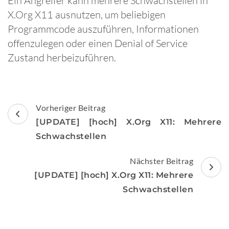
Ein Angreifer kann mehrere Schwachstellen in
X.Org X11 ausnutzen, um beliebigen
Programmcode auszuführen, Informationen
offenzulegen oder einen Denial of Service
Zustand herbeizuführen.
Beitragsnavigation
Vorheriger Beitrag
[UPDATE] [hoch] X.Org X11: Mehrere
Schwachstellen
Nächster Beitrag
[UPDATE] [hoch] X.Org X11: Mehrere
Schwachstellen