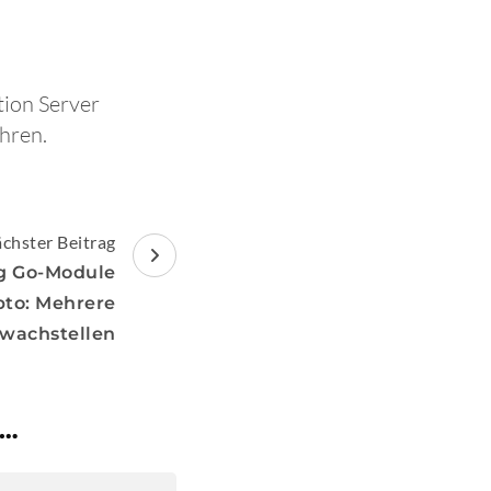
tion Server
hren.
chster Beitrag
ng Go-Module
pto: Mehrere
wachstellen
 …