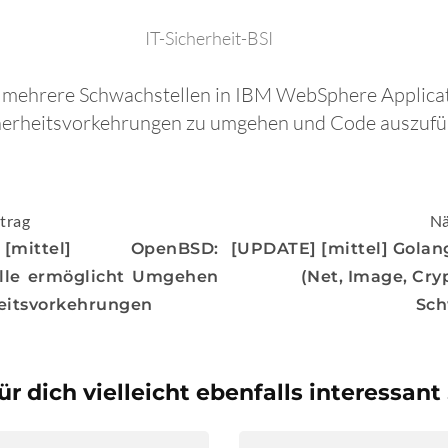
IT-Sicherheit-BSI
n mehrere Schwachstellen in IBM WebSphere Applica
herheitsvorkehrungen zu umgehen und Code auszufü
igation
trag
Nä
mittel] OpenBSD:
[UPDATE] [mittel] Gola
lle ermöglicht Umgehen
(Net, Image, Cry
eitsvorkehrungen
Sch
ür dich vielleicht ebenfalls interessant