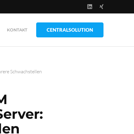
CENTRALSOLUTION
KONTAKT
rere Schwachstellen
M
erver:
len