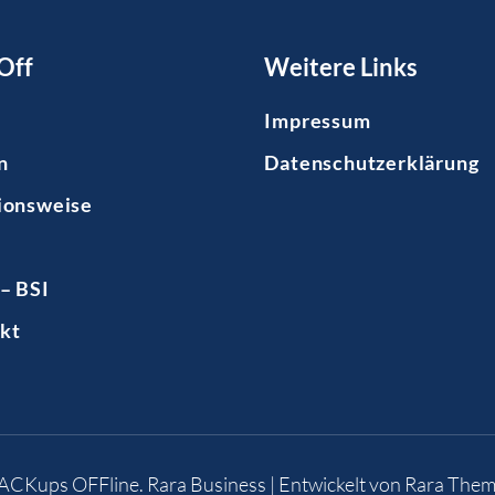
Off
Weitere Links
Impressum
n
Datenschutzerklärung
ionsweise
– BSI
kt
BACKups OFFline
.
Rara Business | Entwickelt von
Rara Them