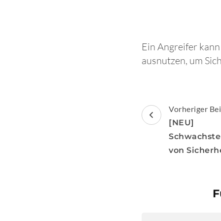
Ein Angreifer kan
ausnutzen, um Sic
Beitragsnav
Vorheriger Bei
[NEU] [
Schwachste
von Sicherh
F