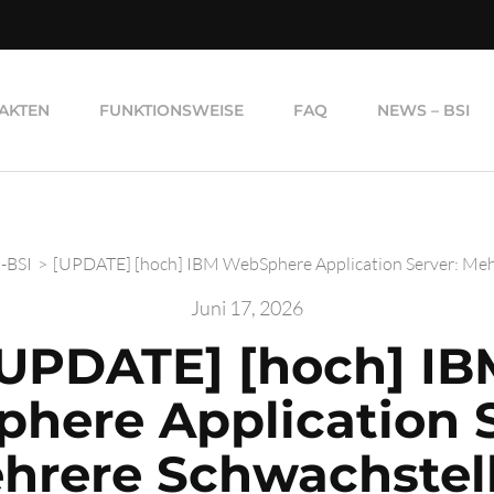
AKTEN
FUNKTIONSWEISE
FAQ
NEWS – BSI
t-BSI
>
[UPDATE] [hoch] IBM WebSphere Application Server: Meh
Juni 17, 2026
[UPDATE] [hoch] IB
here Application S
hrere Schwachstel