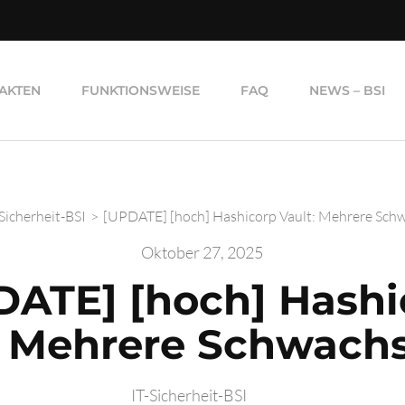
AKTEN
FUNKTIONSWEISE
FAQ
NEWS – BSI
-Sicherheit-BSI
>
[UPDATE] [hoch] Hashicorp Vault: Mehrere Schw
Oktober 27, 2025
DATE] [hoch] Hashi
: Mehrere Schwachs
IT-Sicherheit-BSI