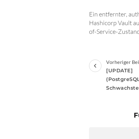
Ein entfernter, au
Hashicorp Vault a
of-Service-Zustand
Beitragsnav
Vorheriger Bei
[UPDATE]
(Postgre
Schwachste
F