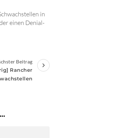
Schwachstellen in
er einen Denial-
chster Beitrag
rig] Rancher
wachstellen
 …