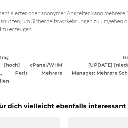
thentisierter oder anonymer Angreifer kann mehrere 
usnutzen, um Sicherheitsvorkehrungen zu umgehen od
 zu erzeugen.
igation
trag
Nä
 [hoch] cPanel/WHM
[UPDATE] [nied
SQL, Perl): Mehrere
Manager: Mehrere Sch
llen
ür dich vielleicht ebenfalls interessant