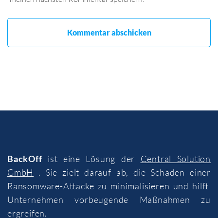
BackOff
ist eine Lösung der
Central Solution
GmbH
. Sie zielt darauf ab, die Schäden einer
Ransomware-Attacke zu minimalisieren und hilft
Unternehmen vorbeugende Maßnahmen zu
ergreifen.