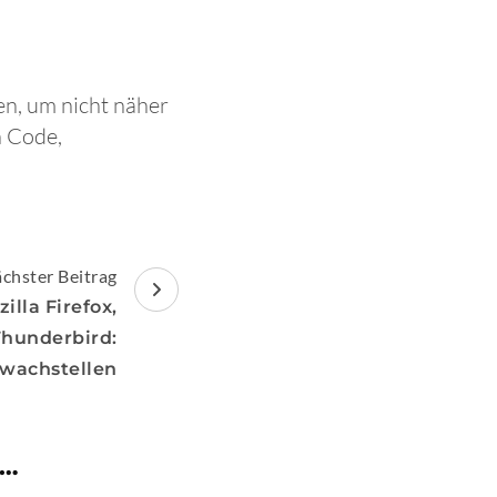
n, um nicht näher
n Code,
chster Beitrag
lla Firefox,
Thunderbird:
wachstellen
 …