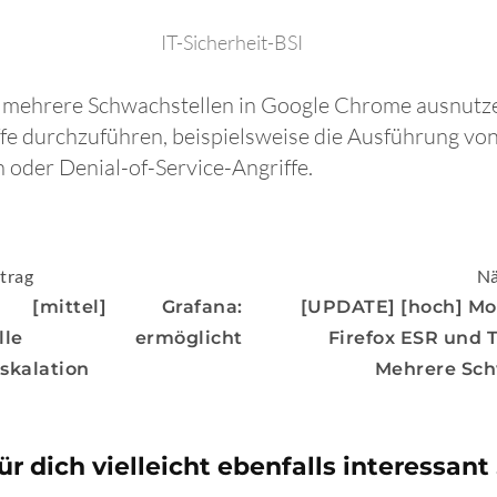
IT-Sicherheit-BSI
n mehrere Schwachstellen in Google Chrome ausnutze
iffe durchzuführen, beispielsweise die Ausführung vo
oder Denial-of-Service-Angriffe.
igation
trag
Nä
 [mittel] Grafana:
[UPDATE] [hoch] Mozi
stelle ermöglicht
Firefox ESR und 
eskalation
Mehrere Sch
ür dich vielleicht ebenfalls interessant