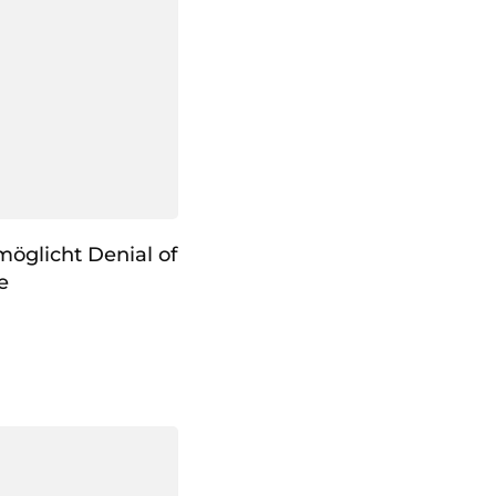
öglicht Denial of
e