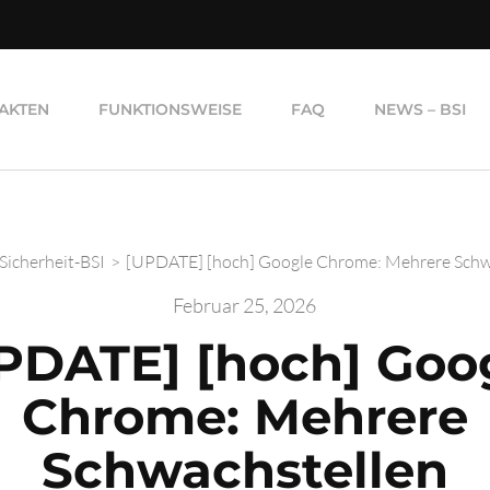
AKTEN
FUNKTIONSWEISE
FAQ
NEWS – BSI
-Sicherheit-BSI
>
[UPDATE] [hoch] Google Chrome: Mehrere Schw
Februar 25, 2026
PDATE] [hoch] Goo
Chrome: Mehrere
Schwachstellen