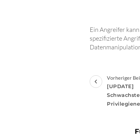
Ein Angreifer kan
spezifizierte Angr
Datenmanipulation 
Beitragsnav
Vorheriger Bei
[UPDATE]
Schwach
Privilegien
F