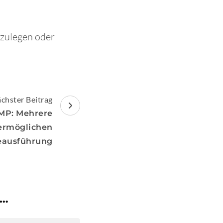
nzulegen oder
chster Beitrag
IMP: Mehrere
ermöglichen
eausführung
 …