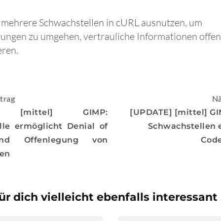
n mehrere Schwachstellen in cURL ausnutzen, um
rungen zu umgehen, vertrauliche Informationen offe
eren.
igation
trag
Nä
] [mittel] GIMP:
[UPDATE] [mittel] G
le ermöglicht Denial of
Schwachstellen 
und Offenlegung von
Cod
nen
ür dich vielleicht ebenfalls interessant