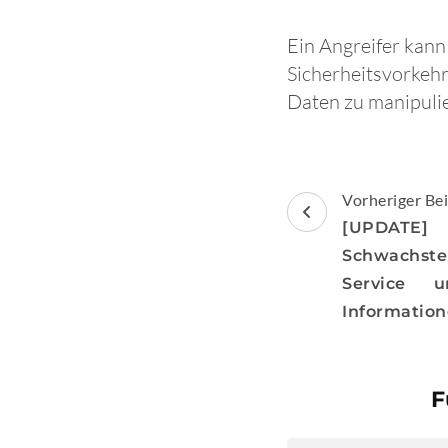
Ein Angreifer kan
Sicherheitsvorkeh
Daten zu manipuli
Beitragsnav
Vorheriger Bei
[UPDATE
Schwachstel
Service 
Informatio
F