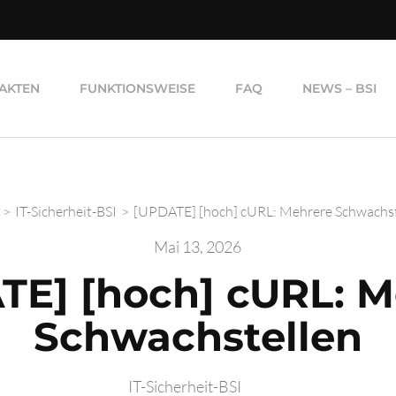
AKTEN
FUNKTIONSWEISE
FAQ
NEWS – BSI
>
IT-Sicherheit-BSI
>
[UPDATE] [hoch] cURL: Mehrere Schwachst
Mai 13, 2026
TE] [hoch] cURL: M
Schwachstellen
IT-Sicherheit-BSI