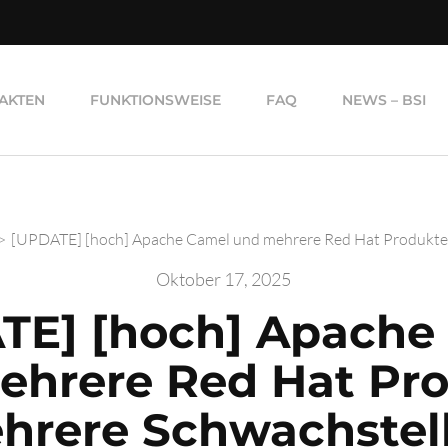
AKTEN
FUNKTIONSWEISE
FAQ
NEWS – BSI
>
[UPDATE] [hoch] Apache Camel und mehrere Red Hat Produkte
Oktober 17, 2025
TE] [hoch] Apache
ehrere Red Hat Pro
hrere Schwachstel