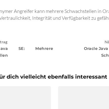
onymer Angreifer kann mehrere Schwachstellen in Or
ertraulichkeit, Integrität und Verfügbarkeit zu gefäh
igation
trag
Nä
Java SE: Mehrere
Oracle Java
llen
Sch
ür dich vielleicht ebenfalls interessant