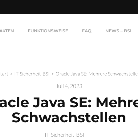
AKTEN
FUNKTIONSWEISE
FAQ
NEWS – BSI
tart
>
IT-Sicherheit-BSI
>
Oracle Java SE: Mehrere Schwachstell
Juli 4, 2023
acle Java SE: Mehr
Schwachstellen
IT-Sicherheit-BSI