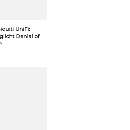
iquiti UniFi:
licht Denial of
e