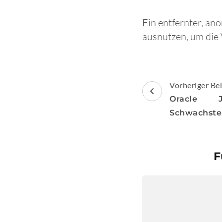
Ein entfernter, an
ausnutzen, um die V
Beitragsnav
Vorheriger Bei
Oracle 
Schwachste
F