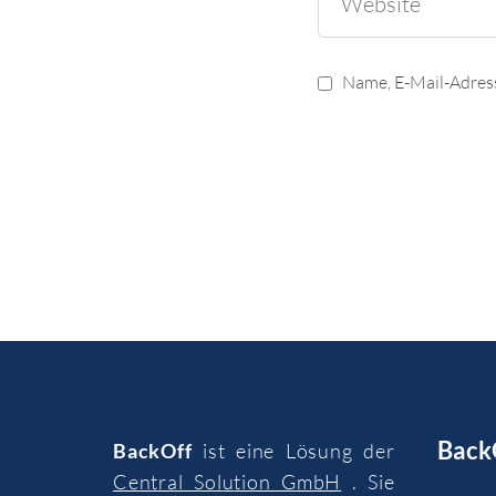
Name, E-Mail-Adres
Back
BackOff
ist eine Lösung der
Central Solution GmbH
. Sie