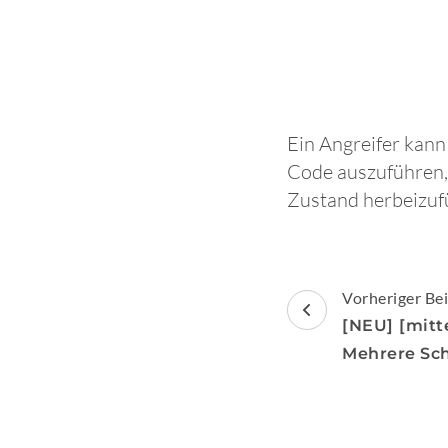
Ein Angreifer kan
Code auszuführen,
Zustand herbeizuf
Beitragsnav
Vorheriger Bei
[NEU] [mitte
Mehrere Sc