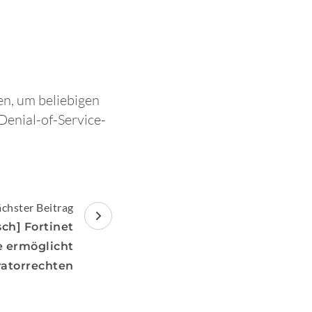
n, um beliebigen
enial-of-Service-
chster Beitrag
sch] Fortinet
e ermöglicht
ratorrechten