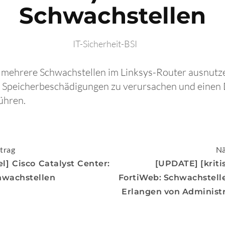
Schwachstellen
IT-Sicherheit-BSI
n mehrere Schwachstellen im Linksys-Router ausnutze
 Speicherbeschädigungen zu verursachen und einen D
ühren.
igation
trag
Nä
l] Cisco Catalyst Center:
[UPDATE] [kriti
hwachstellen
FortiWeb: Schwachstell
Erlangen von Administ