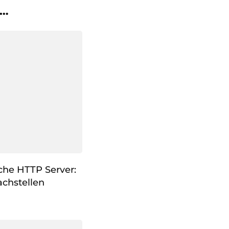
 …
che HTTP Server:
chstellen