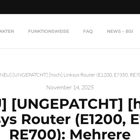
AKTEN
FUNKTIONSWEISE
FAQ
NEWS – BSI
[NEU] [UNGEPATCHT] [hoch] Linksys Router (E1200, E7350, RE70
November 14, 2025
] [UNGEPATCHT] [
ys Router (E1200, 
RE700): Mehrere