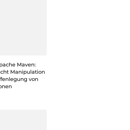
Apache Maven:
icht Manipulation
ffenlegung von
ionen