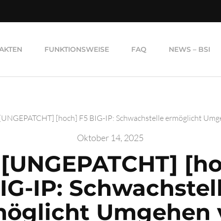
AKTEN
FUNKTIONSWEISE
FAQ
NEWS – BSI
[UNGEPATCHT] [hoch] F5 BIG-IP: Schwachstelle ermöglicht Umg
Oktober 14, 2025
 [UNGEPATCHT] [ho
IG-IP: Schwachstel
möglicht Umgehen 