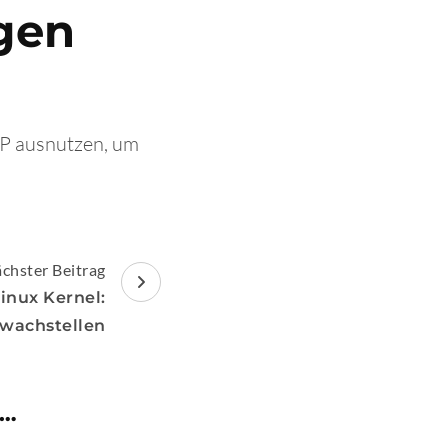
gen
IP ausnutzen, um
chster Beitrag
inux Kernel:
wachstellen
 …