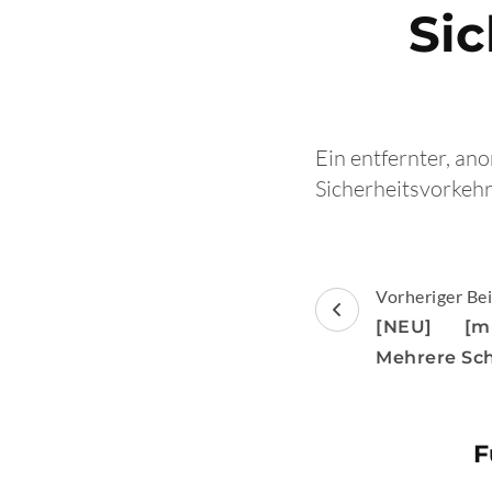
Si
Ein entfernter, an
Sicherheitsvorkeh
Beitragsnav
Vorheriger Bei
[NEU] [mi
Mehrere Sc
F