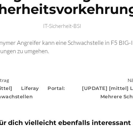
cherheitsvorkehrun
IT-Sicherheit-BSI
onymer Angreifer kann eine Schwachstelle in F5 BIG-
rungen zu umgehen.
igation
trag
Nä
ttel] Liferay Portal:
[UPDATE] [mittel] L
hwachstellen
Mehrere Sch
ür dich vielleicht ebenfalls interessant