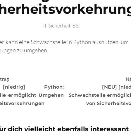
cherheitsvorkehrun
IT-Sicherheit-BSI
fer kann eine Schwachstelle in Python ausnutzen, um
rungen zu umgehen.
igation
trag
Nä
niedrig] Python:
[NEU] [nied
lle ermöglicht Umgehen
Schwachstelle ermögli
eitsvorkehrungen
von Sicherheits
ür dich vielleicht ebenfalls interessant