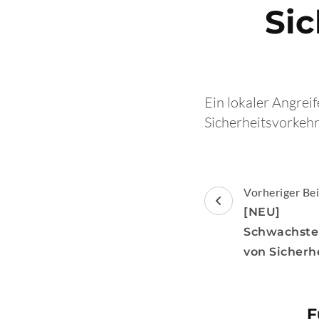
Si
Ein lokaler Angrei
Sicherheitsvorkeh
Beitragsnav
Vorheriger Bei
[NEU] [
Schwachste
von Sicherh
F