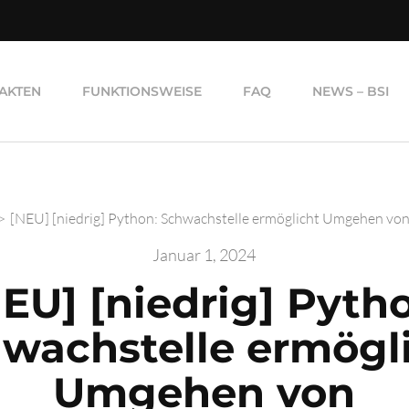
AKTEN
FUNKTIONSWEISE
FAQ
NEWS – BSI
>
[NEU] [niedrig] Python: Schwachstelle ermöglicht Umgehen vo
Januar 1, 2024
EU] [niedrig] Pyth
wachstelle ermögl
Umgehen von