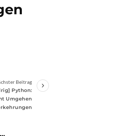
gen
chster Beitrag
rig] Python:
cht Umgehen
vorkehrungen
 …