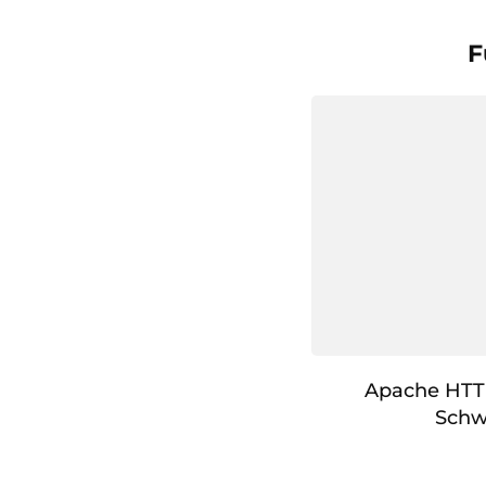
F
Apache HTTP
Schw