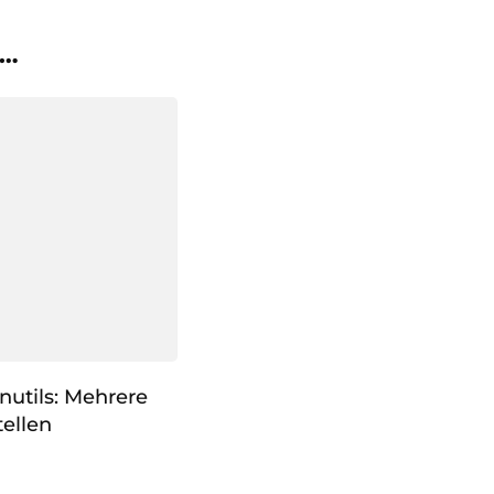
 …
nutils: Mehrere
ellen