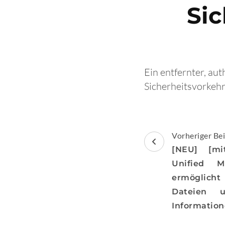
Si
Ein entfernter, au
Sicherheitsvorkeh
Beitragsnav
Vorheriger Bei
[NEU] [mi
Unified M
ermöglic
Dateien 
Informatio