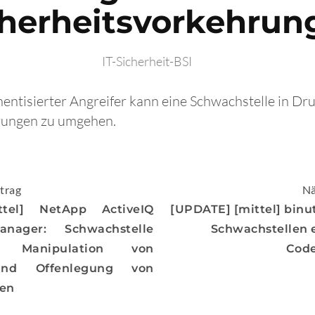
cherheitsvorkehrun
IT-Sicherheit-BSI
thentisierter Angreifer kann eine Schwachstelle in D
rungen zu umgehen.
igation
trag
Nä
ttel] NetApp ActiveIQ
[UPDATE] [mittel] binut
anager: Schwachstelle
Schwachstellen 
ht Manipulation von
Cod
und Offenlegung von
nen