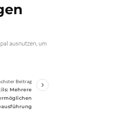
gen
rupal ausnutzen, um
chster Beitrag
ils: Mehrere
ermöglichen
eausführung