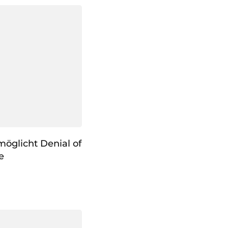
öglicht Denial of
e