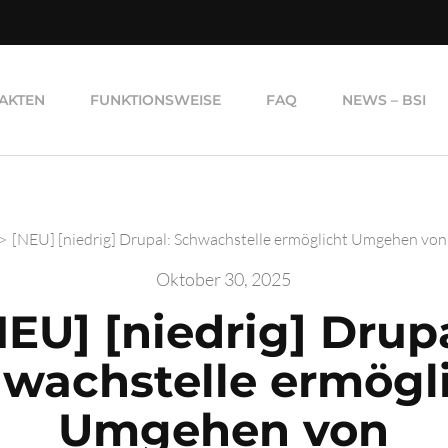
AKTEN
FUNKTIONSWEISE
FAQ
NEWS – BSI
>
[NEU] [niedrig] Drupal: Schwachstelle ermöglicht Umgehen vo
Oktober 30, 2025
NEU] [niedrig] Drupa
wachstelle ermögl
Umgehen von