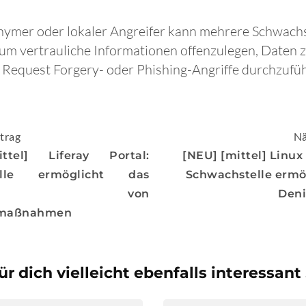
nymer oder lokaler Angreifer kann mehrere Schwachst
 um vertrauliche Informationen offenzulegen, Daten 
 Request Forgery- oder Phishing-Angriffe durchzufü
igation
trag
Nä
ttel] Liferay Portal:
[NEU] [mittel] Linux
elle ermöglicht das
Schwachstelle ermö
ehen von
Deni
smaßnahmen
ür dich vielleicht ebenfalls interessant