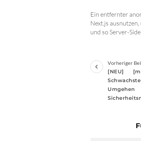
Ein entfernter ano
Next.js ausnutzen,
und so Server-Side
Beitragsnav
Vorheriger Bei
[NEU] [mi
Schwachst
Umg
Sicherheit
F