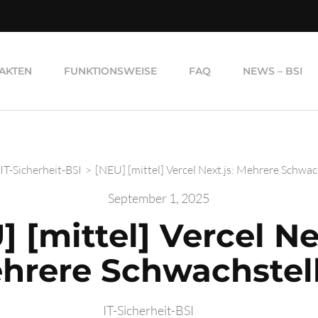
AKTEN
FUNKTIONSWEISE
FAQ
NEWS – BSI
IT-Sicherheit-BSI
>
[NEU] [mittel] Vercel Next.js: Mehrere Schwac
September 1, 2025
] [mittel] Vercel Nex
hrere Schwachstel
IT-Sicherheit-BSI