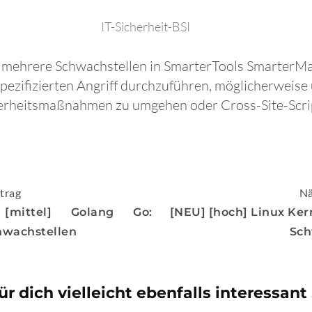
IT-Sicherheit-BSI
n mehrere Schwachstellen in SmarterTools SmarterMa
spezifizierten Angriff durchzuführen, möglicherweis
herheitsmaßnahmen zu umgehen oder Cross-Site-Scrip
igation
trag
Nä
[mittel] Golang Go:
[NEU] [hoch] Linux Ker
hwachstellen
Sch
ür dich vielleicht ebenfalls interessant