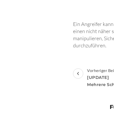
Ein Angreifer kan
einen nicht näher 
manipulieren, Sic
durchzuführen.
Beitragsnav
Vorheriger Bei
[UPDATE] 
Mehrere Sc
F