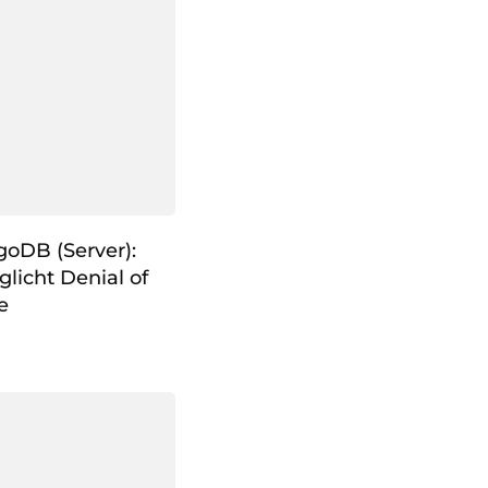
goDB (Server):
licht Denial of
e