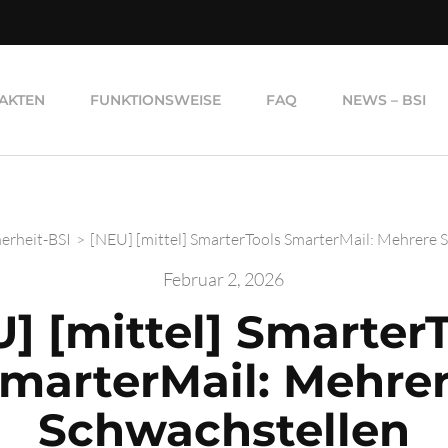
AKTEN
FUNKTIONSWEISE
FAQ
NEWS – BSI
herheit-BSI
>
[NEU] [mittel] SmarterTools SmarterMail: Mehrere 
Februar 2, 2026
] [mittel] Smarter
marterMail: Mehre
Schwachstellen