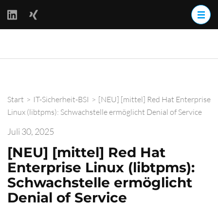
Zum
Inhalt
springen
(Enter
BackOff –
drücken)
BACKups OFFline
Start
>
IT-Sicherheit-BSI
>
[NEU] [mittel] Red Hat Enterprise
Linux (libtpms): Schwachstelle ermöglicht Denial of Service
Juli 30, 2025
[NEU] [mittel] Red Hat
Enterprise Linux (libtpms):
Schwachstelle ermöglicht
Denial of Service