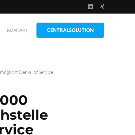
CENTRALSOLUTION
KONTAKT
öglicht Denial of Service
1000
hstelle
rvice