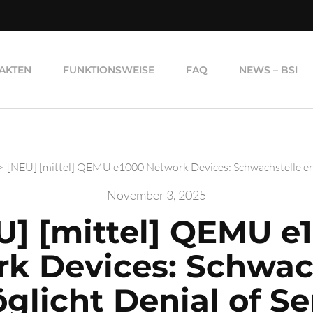
AKTEN
FUNKTIONSWEISE
FAQ
NEWS – BSI
>
[NEU] [mittel] QEMU e1000 Network Devices: Schwachstelle erm
November 3, 2025
U] [mittel] QEMU e
k Devices: Schwac
glicht Denial of Se