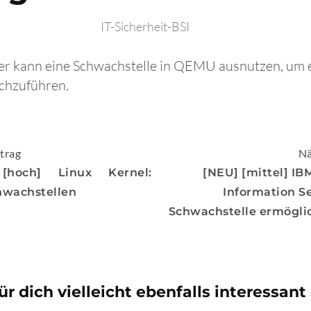
IT-Sicherheit-BSI
fer kann eine Schwachstelle in QEMU ausnutzen, um e
rchzuführen.
igation
trag
Nä
[hoch] Linux Kernel:
[NEU] [mittel] IB
hwachstellen
Information Se
Schwachstelle ermöglic
ür dich vielleicht ebenfalls interessant