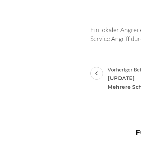
Ein lokaler Angrei
Service Angriff du
Beitragsnav
Vorheriger Bei
[UPDATE] 
Mehrere Sc
F