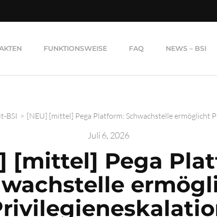
AKTEN
FUNKTIONSWEISE
FAQ
NEWS – BSI
it-BSI
>
[NEU] [mittel] Pega Platform: Schwachstelle ermöglicht P
Juli 6, 2026
 [mittel] Pega Pla
wachstelle ermögl
rivilegieneskalati