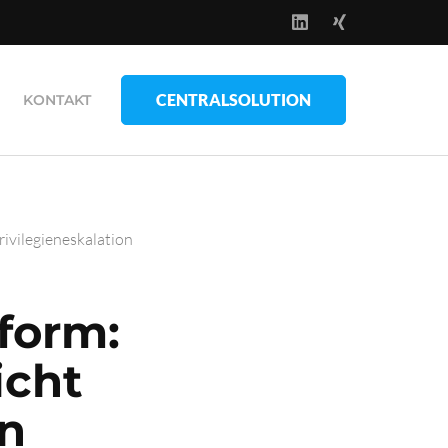
CENTRALSOLUTION
KONTAKT
rivilegieneskalation
tform:
icht
on