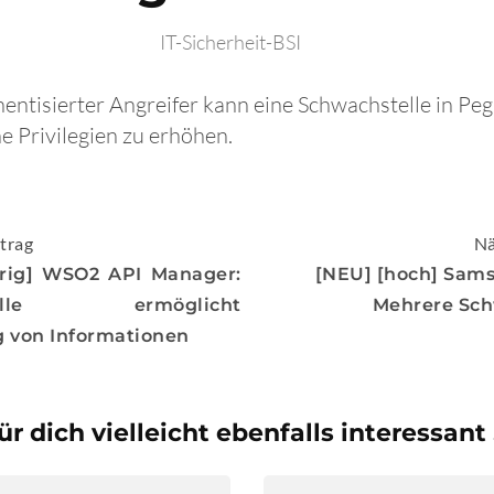
IT-Sicherheit-BSI
thentisierter Angreifer kann eine Schwachstelle in Pe
e Privilegien zu erhöhen.
igation
trag
Nä
drig] WSO2 API Manager:
[NEU] [hoch] Sam
stelle ermöglicht
Mehrere Sch
 von Informationen
ür dich vielleicht ebenfalls interessant