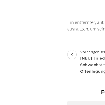
Ein entfernter, au
ausnutzen, um sein
Beitragsnav
Vorheriger Bei
[NEU] [nie
Schwach
Offenlegung
F