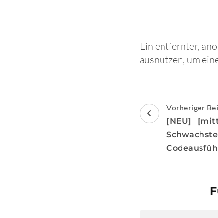
Ein entfernter, a
ausnutzen, um eine
Beitragsnav
Vorheriger Bei
[NEU] [mit
Schwach
Codeausfüh
F