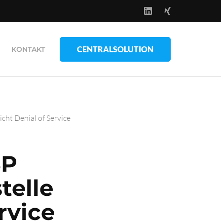
CENTRALSOLUTION
KONTAKT
ht Denial of Service
SP
telle
rvice