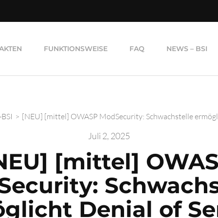
AKTEN
FUNKTIONSWEISE
FAQ
NEWS – BSI
-BSI
>
[NEU] [mittel] OWASP ModSecurity: Schwachstelle ermöglic
Juli 2, 2025
NEU] [mittel] OWA
ecurity: Schwachs
glicht Denial of Se