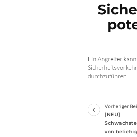
Sich
pote
Ein Angreifer kann
Sicherheitsvorkehr
durchzuführen.
Beitragsnav
Vorheriger Bei
[NEU] [
Schwachstel
von belieb