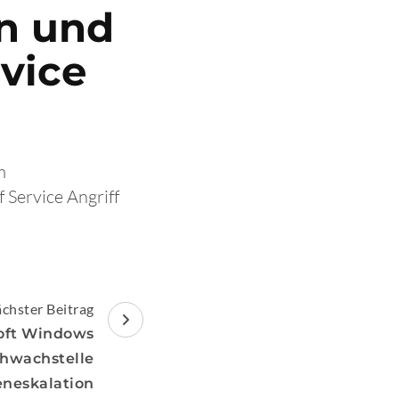
n und
rvice
m
 Service Angriff
chster Beitrag
soft Windows
chwachstelle
eneskalation