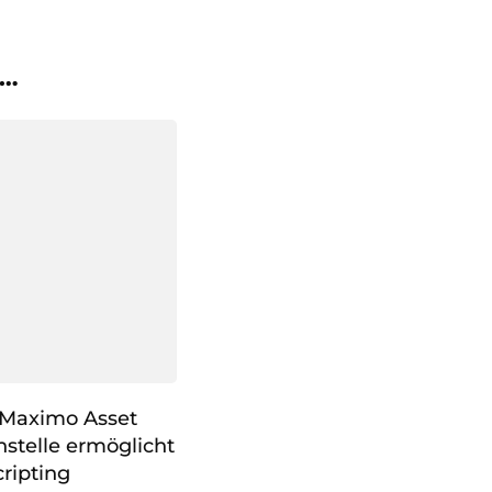
 …
M Maximo Asset
telle ermöglicht
cripting