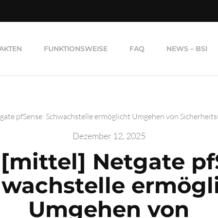
AKTEN
FUNKTIONSWEISE
FAQ
NEWS – BSI
tgate pfSense: Schwachstelle ermöglicht Umgehen von Sicherheits
Dezember 12, 2025
[mittel] Netgate p
wachstelle ermögl
Umgehen von