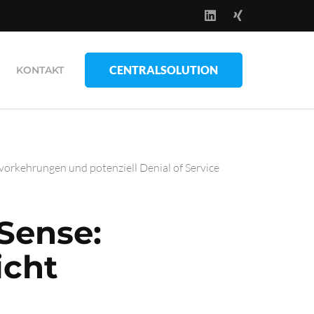
CENTRALSOLUTION
KONTAKT
vorkehrungen und potenziell Denial of Service
fSense:
icht