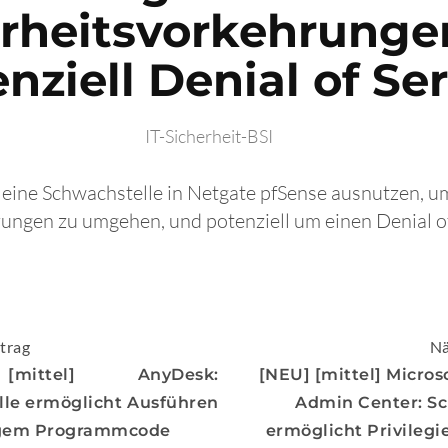
erheitsvorkehrunge
nziell Denial of Se
IT-Sicherheit-BSI
 eine Schwachstelle in Netgate pfSense ausnutzen, u
ungen zu umgehen, und potenziell um einen Denial of
igation
trag
Nä
mittel] AnyDesk:
[NEU] [mittel] Micro
le ermöglicht Ausführen
Admin Center: S
igem Programmcode
ermöglicht Privilegi