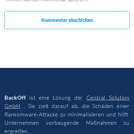
BackOff
ist eine Lösung der
Central Solution
GmbH
. Sie zielt darauf ab, die Schäden einer
Ransomware-Attacke zu minimalisieren und hilft
Unternehmen vorbeugende Maßnahmen zu
ergreifen.