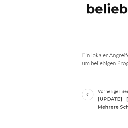
belie
Ein lokaler Angrei
um beliebigen Pro
Beitragsnav
Vorheriger Bei
[UPDATE] [
Mehrere Sc