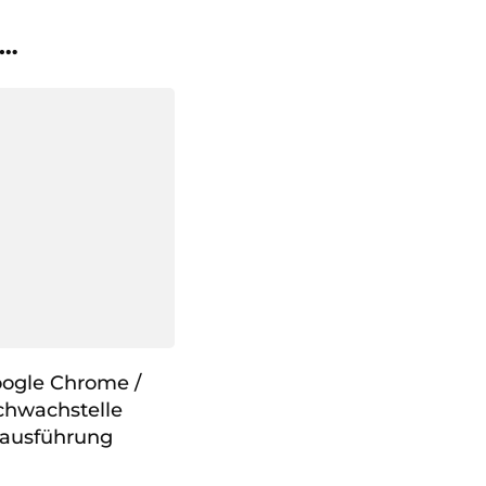
 …
oogle Chrome /
chwachstelle
eausführung