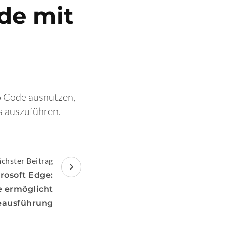
de mit
io Code ausnutzen,
s auszuführen.
chster Beitrag
crosoft Edge:
e ermöglicht
eausführung