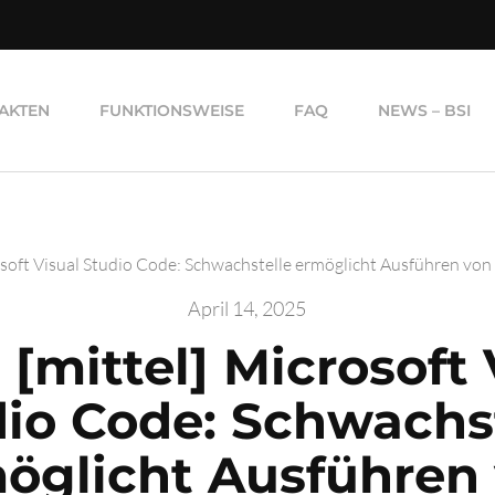
AKTEN
FUNKTIONSWEISE
FAQ
NEWS – BSI
osoft Visual Studio Code: Schwachstelle ermöglicht Ausführen v
April 14, 2025
 [mittel] Microsoft 
io Code: Schwachs
öglicht Ausführen