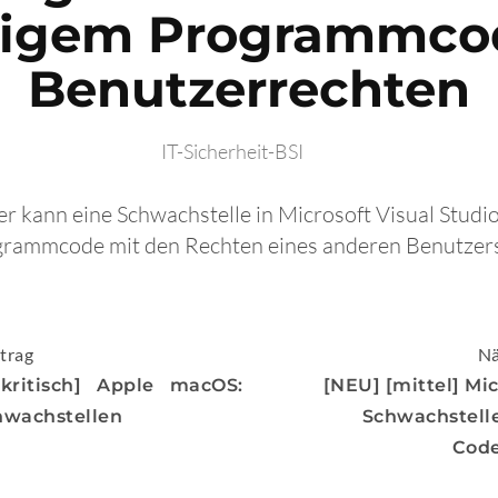
bigem Programmco
Benutzerrechten
IT-Sicherheit-BSI
fer kann eine Schwachstelle in Microsoft Visual Stud
grammcode mit den Rechten eines anderen Benutzer
igation
trag
Nä
kritisch] Apple macOS:
[NEU] [mittel] Mi
hwachstellen
Schwachstell
Cod