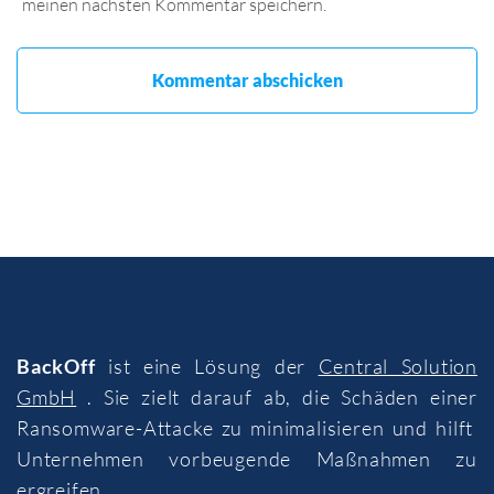
meinen nächsten Kommentar speichern.
BackOff
ist eine Lösung der
Central Solution
GmbH
. Sie zielt darauf ab, die Schäden einer
Ransomware-Attacke zu minimalisieren und hilft
Unternehmen vorbeugende Maßnahmen zu
ergreifen.