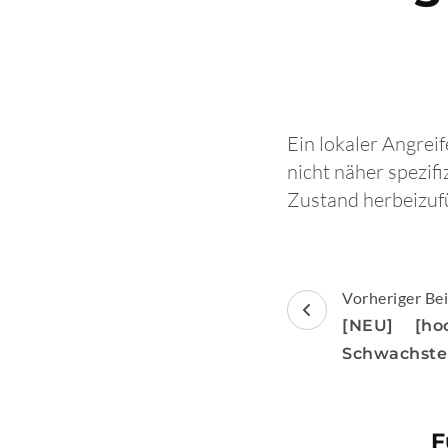
Ein lokaler Angrei
nicht näher spezif
Zustand herbeizuf
Beitragsnav
Vorheriger Bei
[NEU] [ho
Schwachste
F