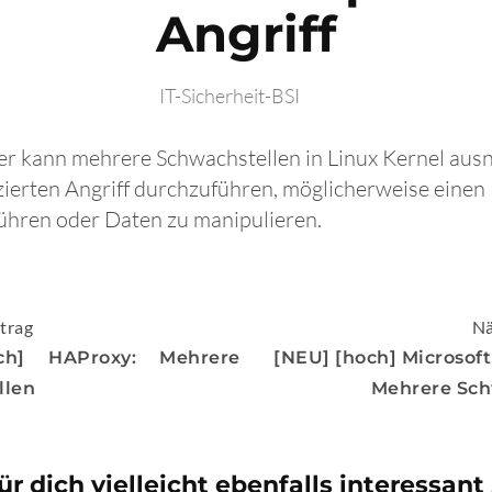
Angriff
IT-Sicherheit-BSI
fer kann mehrere Schwachstellen in Linux Kernel aus
izierten Angriff durchzuführen, möglicherweise einen 
ühren oder Daten zu manipulieren.
igation
trag
Nä
ch] HAProxy: Mehrere
[NEU] [hoch] Microsoft
llen
Mehrere Sch
ür dich vielleicht ebenfalls interessant