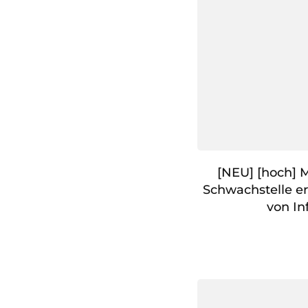
[NEU] [hoch] M
Schwachstelle e
von In