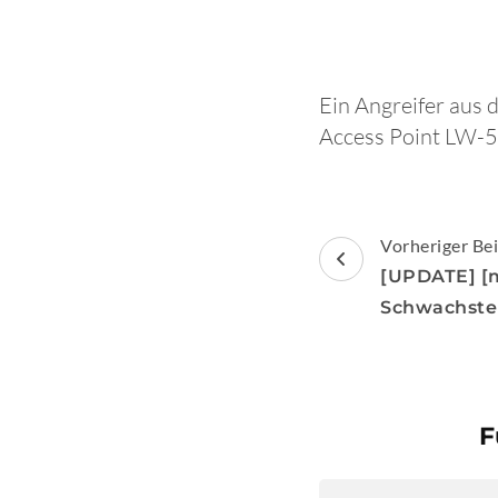
Ein Angreifer au
Access Point LW-50
Beitragsnav
Vorheriger Bei
[UPDATE] [m
Schwachste
F