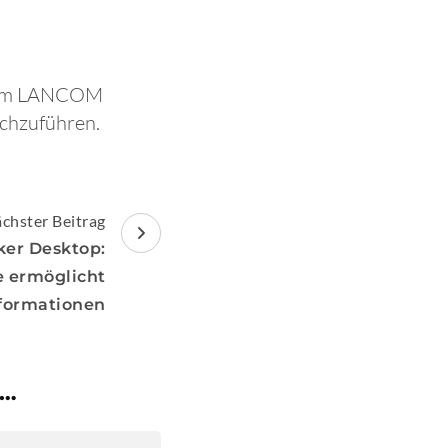
e im LANCOM
rchzuführen.
chster Beitrag
ker Desktop:
e ermöglicht
nformationen
 …