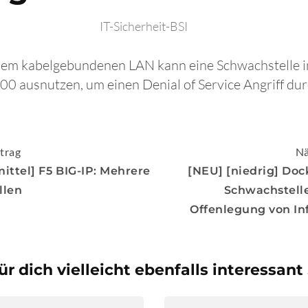
IT-Sicherheit-BSI
s dem kabelgebundenen LAN kann eine Schwachstell
0 ausnutzen, um einen Denial of Service Angriff du
igation
trag
Nä
ittel] F5 BIG-IP: Mehrere
[NEU] [niedrig] Doc
llen
Schwachstell
Offenlegung von I
ür dich vielleicht ebenfalls interessant