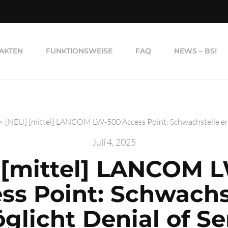
AKTEN
FUNKTIONSWEISE
FAQ
NEWS – BSI
>
[NEU] [mittel] LANCOM LW-500 Access Point: Schwachstelle erm
Juli 4, 2025
 [mittel] LANCOM 
ss Point: Schwachs
glicht Denial of Se