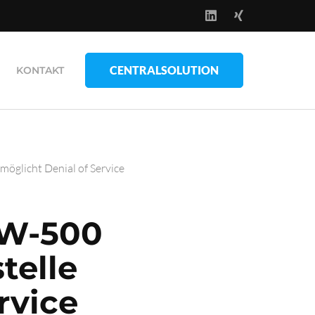
CENTRALSOLUTION
KONTAKT
öglicht Denial of Service
LW-500
telle
rvice