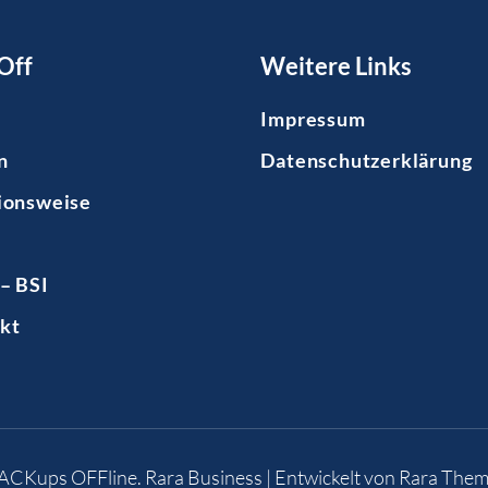
Off
Weitere Links
Impressum
n
Datenschutzerklärung
ionsweise
– BSI
kt
BACKups OFFline
.
Rara Business | Entwickelt von
Rara Them