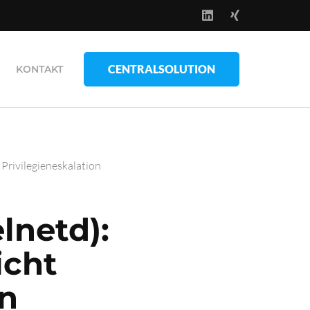
CENTRALSOLUTION
KONTAKT
 Privilegieneskalation
elnetd):
icht
on