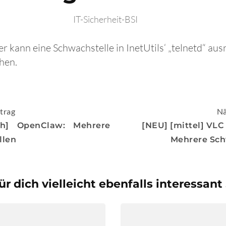
IT-Sicherheit-BSI
er kann eine Schwachstelle in InetUtils‘ „telnetd“ au
öhen.
igation
trag
Nä
ch] OpenClaw: Mehrere
[NEU] [mittel] VLC
llen
Mehrere Sch
ür dich vielleicht ebenfalls interessant