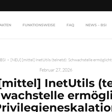
AKTEN
FUNKTIONSWEISE
FAQ
NEWS – BSI
-BSI
>
[NEU] [mittel] InetUtils (telnetd): Schwachstelle ermöglicht
Februar 27, 2026
mittel] InetUtils (t
wachstelle ermögl
rivilegieneskalati