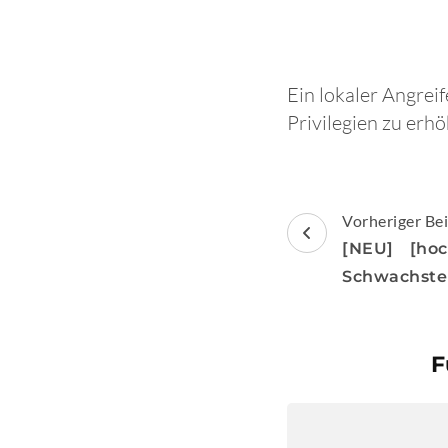
Ein lokaler Angreif
Privilegien zu erh
Beitragsnav
Vorheriger Bei
[NEU] [ho
Schwachste
F