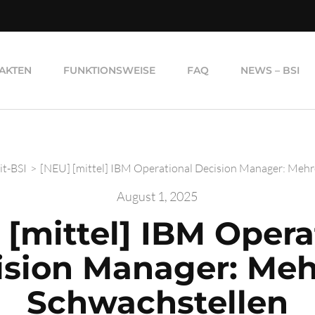
AKTEN
FUNKTIONSWEISE
FAQ
NEWS – BSI
it-BSI
>
[NEU] [mittel] IBM Operational Decision Manager: Mehr
August 1, 2025
 [mittel] IBM Opera
ision Manager: Meh
Schwachstellen