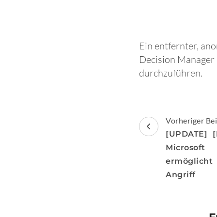
Ein entfernter, a
Decision Manager a
durchzuführen.
Beitragsnav
Vorheriger Bei
[UPDATE] [
Microsoft
ermöglicht
Angriff