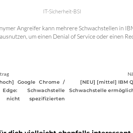
IT-Sicherheit-BSI
nonymer Angreifer kann mehrere Schwachstellen in I
usnutzen, um einen Denial of Service oder einen Red
igation
trag
Nä
hoch] Google Chrome /
[NEU] [mittel] IBM 
 Edge: Schwachstelle
Schwachstelle ermöglich
 nicht spezifizierten