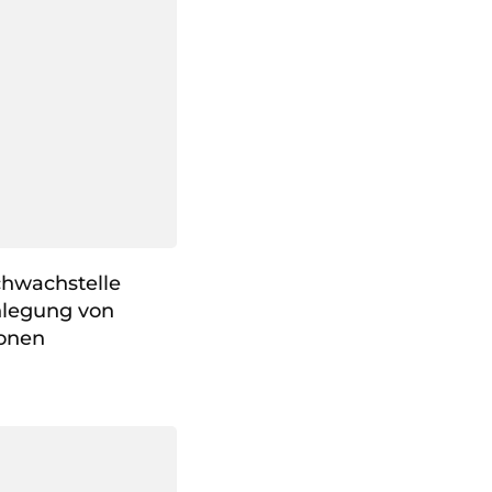
chwachstelle
nlegung von
ionen