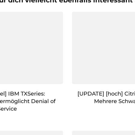
ür dich vielleicht ebenfalls interessant
el] IBM TXSeries:
[UPDATE] [hoch] Citr
ermöglicht Denial of
Mehrere Schwa
Service