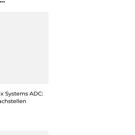
 …
ix Systems ADC:
chstellen