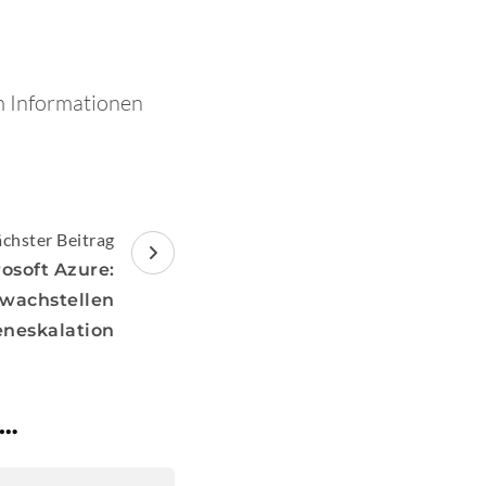
m Informationen
chster Beitrag
osoft Azure:
wachstellen
eneskalation
 …