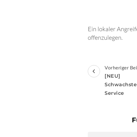
Ein lokaler Angrei
offenzulegen.
Beitragsnav
Vorheriger Bei
[NEU] [
Schwachstel
Service
F