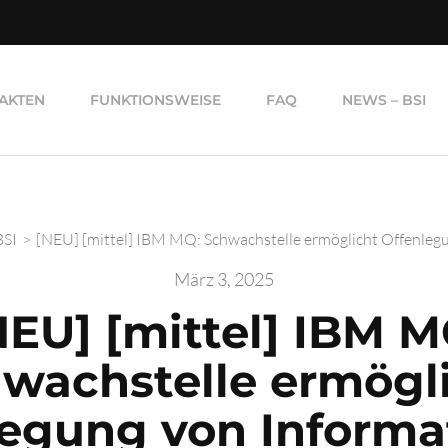
AKTEN
FUNKTIONSWEISE
FAQ
NEWS – BSI
BSI
>
[NEU] [mittel] IBM MQ: Schwachstelle ermöglicht Offenleg
März 3, 2025
NEU] [mittel] IBM M
wachstelle ermögl
legung von Informa