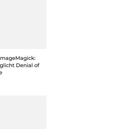
 ImageMagick:
licht Denial of
e