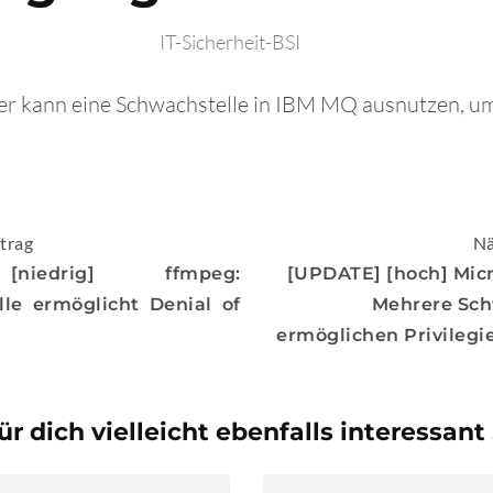
IT-Sicherheit-BSI
fer kann eine Schwachstelle in IBM MQ ausnutzen, u
igation
trag
Nä
niedrig] ffmpeg:
[UPDATE] [hoch] Micr
le ermöglicht Denial of
Mehrere Sch
ermöglichen Privilegi
ür dich vielleicht ebenfalls interessant