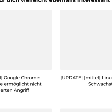
ür dich vielleicht ebenfalls interessant
el] Google Chrome:
[UPDATE] [mittel] Linu
e ermöglicht nicht
Schwachst
ierten Angriff