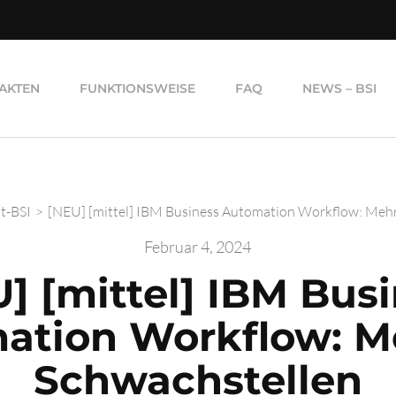
AKTEN
FUNKTIONSWEISE
FAQ
NEWS – BSI
it-BSI
>
[NEU] [mittel] IBM Business Automation Workflow: Mehr
Februar 4, 2024
] [mittel] IBM Bus
ation Workflow: M
Schwachstellen