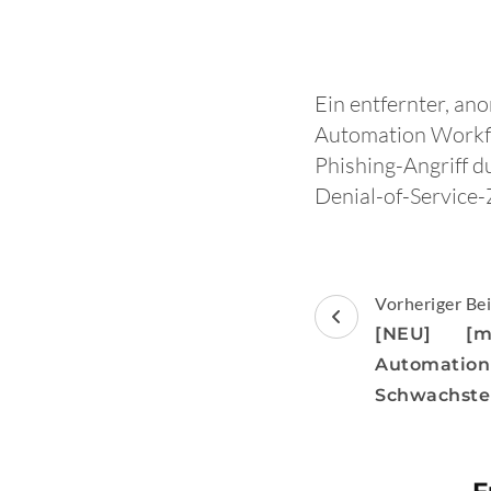
Ein entfernter, a
Automation Workflo
Phishing-Angriff d
Denial-of-Service
Beitragsnav
Vorheriger Bei
[NEU] [m
Automatio
Schwachste