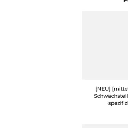
F
[NEU] [mitt
Schwachstell
spezifiz