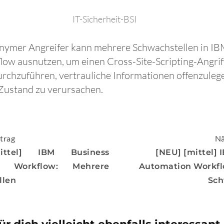
IT-Sicherheit-BSI
nonymer Angreifer kann mehrere Schwachstellen in I
w ausnutzen, um einen Cross-Site-Scripting-Angriff 
urchzuführen, vertrauliche Informationen offenzuleg
-Zustand zu verursachen.
igation
trag
Nä
ittel] IBM Business
[NEU] [mittel] 
n Workflow: Mehrere
Automation Workfl
llen
Sch